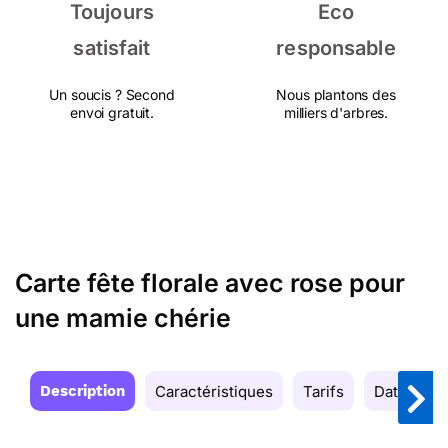
Toujours
Eco
satisfait
responsable
Un soucis ? Second
Nous plantons des
envoi gratuit.
milliers d'arbres.
Carte fête florale avec rose pour
une mamie chérie
Description
Caractéristiques
Tarifs
Date de la