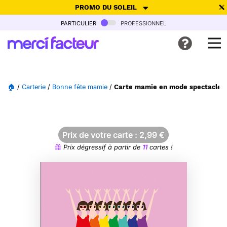
PROMO DU SOLEIL
particulier
professionnel
-30% de réduction avec le code
SUMMER26
pour envoyer des
cartes ensoleillées, jusqu'au 6 Août !
Envoyer des cartes
🏠
/
Carterie
/
Bonne fête mamie
/
Carte mamie en mode spectacle c
Ne plus afficher
Prix de votre carte :
2,99
€
Prix dégressif à partir de
11
cartes !