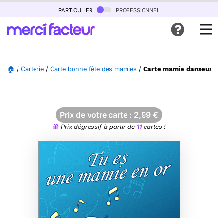
particulier
professionnel
🏠
/
Carterie
/
Carte bonne fête des mamies
/
Carte mamie danseuse 
Prix de votre carte :
2,99
€
Prix dégressif à partir de
11
cartes !