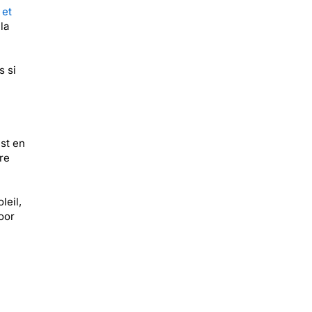
 et
la
s si
st en
re
leil,
oor