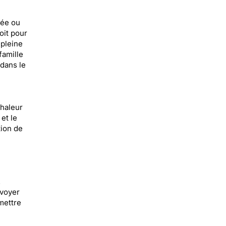
née ou
oit pour
 pleine
famille
 dans le
chaleur
et le
tion de
.
nvoyer
mettre