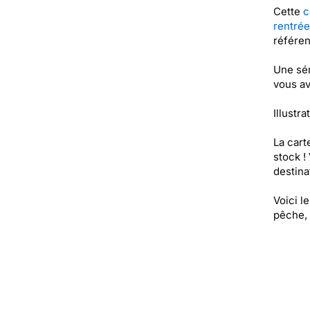
Cette
c
rentrée
référe
Une sér
vous av
Illustra
La cart
stock !
destinat
Voici l
pêche, 