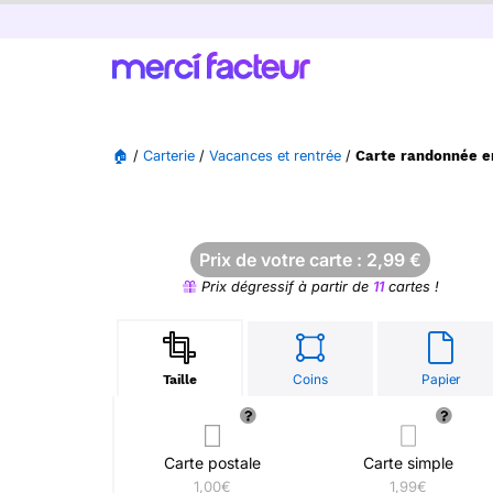
🏠
/
Carterie
/
Vacances et rentrée
/
Carte randonnée en
Prix de votre carte :
2,99
€
Prix dégressif à partir de
11
cartes !
Coins
Papier
Taille
Carte postale
Carte simple
1,00€
1,99€