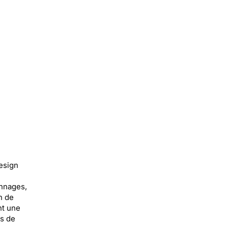
esign
onnages,
n de
nt une
és de