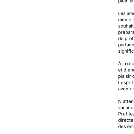
plein ai
Les amo
même le
souhait
prépara
de prof
partage
signific
À la ré
et d'en
plaisir
l'esprit
aventur
N'atten
vacance
Profite
directe
des émo