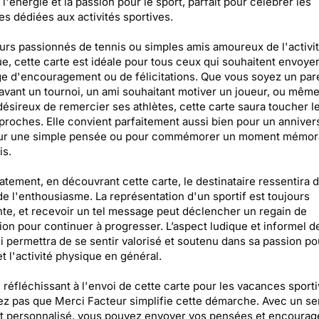
l'énergie et la passion pour le sport, parfait pour célébrer les
s dédiées aux activités sportives.
rs passionnés de tennis ou simples amis amoureux de l'activi
e, cette carte est idéale pour tous ceux qui souhaitent envoye
 d'encouragement ou de félicitations. Que vous soyez un par
 avant un tournoi, un ami souhaitant motiver un joueur, ou mêm
ésireux de remercier ses athlètes, cette carte saura toucher 
proches. Elle convient parfaitement aussi bien pour un anniver
ur une simple pensée ou pour commémorer un moment mémora
is.
tement, en découvrant cette carte, le destinataire ressentira d
 de l'enthousiasme. La représentation d'un sportif est toujours
nte, et recevoir un tel message peut déclencher un regain de
ion pour continuer à progresser. L’aspect ludique et informel d
ui permettra de se sentir valorisé et soutenu dans sa passion po
et l'activité physique en général.
 réfléchissant à l'envoi de cette carte pour les vacances sporti
ez pas que Merci Facteur simplifie cette démarche. Avec un se
et personnalisé, vous pouvez envoyer vos pensées et encoura