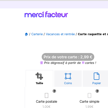
🏠
/
Carterie
/
Vacances et rentrée
/
Carte raquette et 
Prix de votre carte :
2,99
€
Prix dégressif à partir de
11
cartes !
Coins
Papier
Taille
Carte postale
Carte simple
1,00€
1,99€