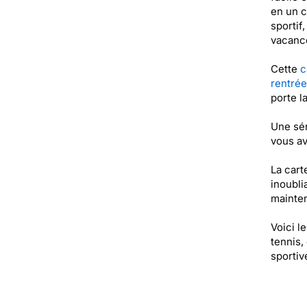
en un c
sportif
vacance
Cette
c
rentrée
porte l
Une sér
vous av
La cart
inoubli
mainten
Voici l
tennis,
sportiv