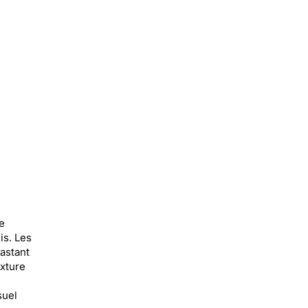
e
is. Les
astant
exture
suel