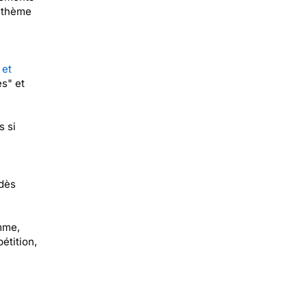
u thème
 et
es" et
s si
 dès
emme,
étition,