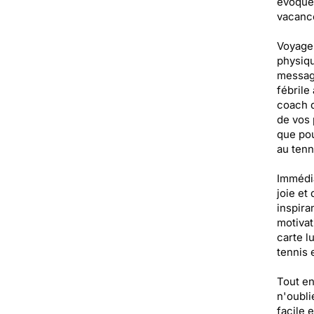
évoque 
vacance
Voyageu
physiqu
message
fébrile
coach d
de vos 
que po
au tenn
Immédia
joie et
inspira
motivat
carte l
tennis 
Tout en
n'oubli
facile 