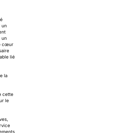
té
r un
ent
e un
le cœur
saire
ble lié
e la
e cette
ur le
ves,
rvice
gements