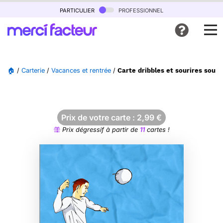
particulier
professionnel
🏠
/
Carterie
/
Vacances et rentrée
/
Carte dribbles et sourires sous l
Prix de votre carte :
2,99
€
Prix dégressif à partir de
11
cartes !