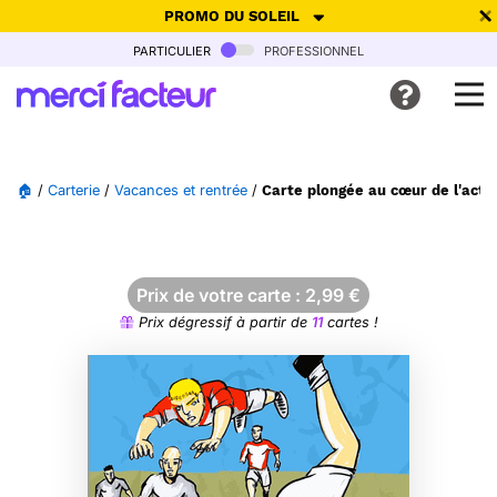
PROMO DU SOLEIL
particulier
professionnel
-30% de réduction avec le code
SUMMER26
pour envoyer des
cartes ensoleillées, jusqu'au 6 Août !
Envoyer des cartes
🏠
/
Carterie
/
Vacances et rentrée
/
Carte plongée au cœur de l'acti
Ne plus afficher
Prix de votre carte :
2,99
€
Prix dégressif à partir de
11
cartes !