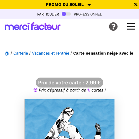
PROMO DU SOLEIL
particulier
professionnel
-30% de réduction avec le code
SUMMER26
pour envoyer des
cartes ensoleillées, jusqu'au 6 Août !
Envoyer des cartes
🏠
/
Carterie
/
Vacances et rentrée
/
Carte sensation neige avec le 
Ne plus afficher
Prix de votre carte :
2,99
€
Prix dégressif à partir de
11
cartes !