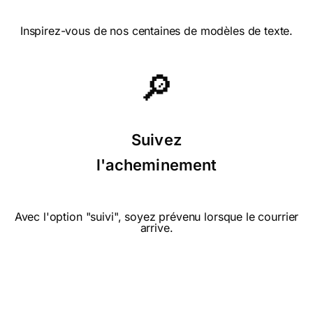
Inspirez-vous de nos centaines de modèles de texte.
⭐⭐⭐⭐ le 04/09/22 : Envoyée à
une personne qui aime les chats.
🔎
⭐⭐⭐⭐ le 09/08/22 : Je n'ai pas trouvé de
Suivez
cartes pour les fetes adulte et enfant. la
carte est très mignonne le chaton est
l'acheminement
sympathique.
Avec l'option "suivi", soyez prévenu lorsque le courrier
⭐⭐⭐⭐⭐ le 08/08/22 : J'ai aimé le
arrive.
dicton !