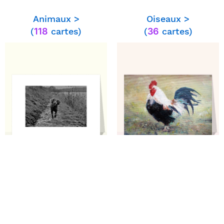
Animaux >
Oiseaux >
⭐⭐⭐⭐ le 10/09/23 : Il est trop mignon,est
(
118
cartes)
(
36
cartes)
mon destinataire adore les chats
⭐⭐⭐⭐ le 27/07/23 : Le dessin est très
mignon,mais le fond et à retravailler car
sombre.
⭐⭐⭐⭐⭐ le 07/07/23 : Envoi respecté
en temps et en heure.
⭐⭐⭐⭐⭐ le 04/03/23 : Super rigolo j'adore
les chats si on peux en avoir une carte
avec un chat roux et un chat noire svp