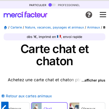
particulier
professionnel
🏠
/
Carterie
/
Nature, vacances, paysages et animaux
/
Animaux
/
Bou
dès 1€, imprimé en
, envoi rapide
Carte chat et
chaton
Achetez une carte chat et chaton ptrésente sur
...afficher plus
cette page (ou une autre carte parmi les
cartes
animaux
disponibles), nous l'imprimons et nous la
Retour aux cartes animaux
postons pour vous. En quelques clics, achetez une
ou plusieurs cartes chats et chatons sur Merci
Animaux
Chat
Oiseaux