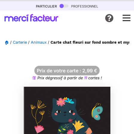
particulier
professionnel
🏠
/
Carterie
/
Animaux
/
Carte chat fleuri sur fond sombre et myst
Prix de votre carte :
2,99
€
Prix dégressif à partir de
11
cartes !