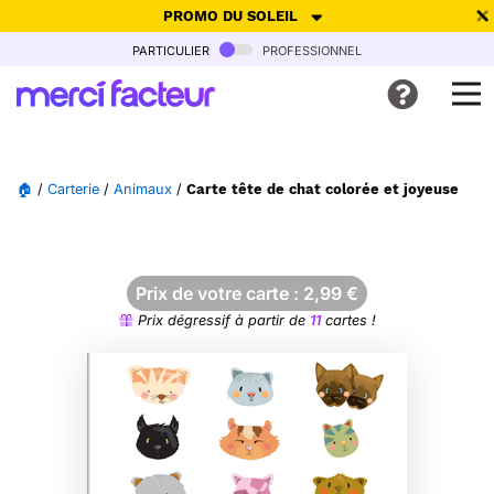
PROMO DU SOLEIL
particulier
professionnel
-30% de réduction avec le code
SUMMER26
pour envoyer des
cartes ensoleillées, jusqu'au 6 Août !
Envoyer des cartes
🏠
/
Carterie
/
Animaux
/
Carte tête de chat colorée et joyeuse
Ne plus afficher
Prix de votre carte :
2,99
€
Prix dégressif à partir de
11
cartes !