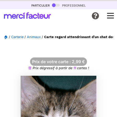
particulier
professionnel
🏠
/
Carterie
/
Animaux
/
Carte regard attendrissant d'un chat doux
Prix de votre carte :
2,99
€
Prix dégressif à partir de
11
cartes !