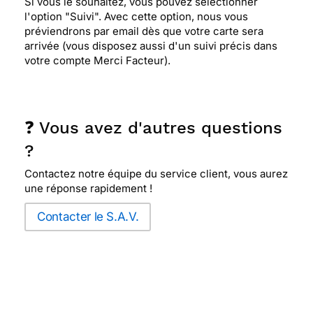
Si vous le souhaitez, vous pouvez sélectionner
l'option "Suivi". Avec cette option, nous vous
⭐⭐⭐⭐
Le 12/07/2012 : La douceur de cette carte
préviendrons par email dès que votre carte sera
me fait rêver. J'aime également les chats.
arrivée (vous disposez aussi d'un suivi précis dans
votre compte Merci Facteur).
⭐⭐⭐
Le 02/07/2012 : J'aime le bleu, le blanc,
les chats et les livres... Cette carte est donc
exactement ce qu'il me faut.
❓ Vous avez d'autres questions
?
⭐⭐⭐⭐⭐ Le 10/06/2012 : Trés joli chat pour une
Contactez notre équipe du service client, vous aurez
petite fille qui les adore.
une réponse rapidement !
Contacter le S.A.V.
⭐⭐⭐⭐⭐ Le 13/04/2012 : J'ai choisie cette carte
car ma fille adore les chats
⭐⭐⭐⭐⭐ Le 16/02/2012 : Cette carte est originale et