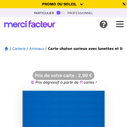
PROMO DU SOLEIL
particulier
professionnel
-30% de réduction avec le code
SUMMER26
pour envoyer des
cartes ensoleillées, jusqu'au 6 Août !
Envoyer des cartes
🏠
/
Carterie
/
Animaux
/
Carte chaton curieux avec lunettes et livr
Ne plus afficher
Prix de votre carte :
2,99
€
Prix dégressif à partir de
11
cartes !