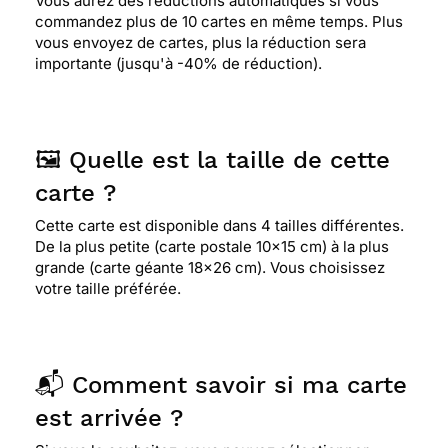
Vous aurez des réductions automatiques si vous
commandez plus de 10 cartes en même temps. Plus
vous envoyez de cartes, plus la réduction sera
⭐⭐⭐⭐⭐ Le 01/05/2016 : Parfaite pour une petite
importante (jusqu'à -40% de réduction).
fille ,simple et pleine de douceur
⭐⭐⭐⭐⭐ Le 28/07/2015 : Ma fille adore les chats
🖼️ Quelle est la taille de cette
carte ?
⭐⭐⭐⭐⭐ Le 16/05/2015 : Les chats, une immense
Cette carte est disponible dans 4 tailles différentes.
passion, sans limite. cela allait de soi que je
De la plus petite (carte postale 10x15 cm) à la plus
choisisse cette carte.
grande (carte géante 18x26 cm). Vous choisissez
votre taille préférée.
⭐⭐⭐⭐
Le 29/03/2013 : J'aime les chats
📬 Comment savoir si ma carte
⭐⭐⭐⭐⭐ Le 14/02/2013 : C'est vraiment mignon et
est arrivée ?
très apprécié de qui aime les chats