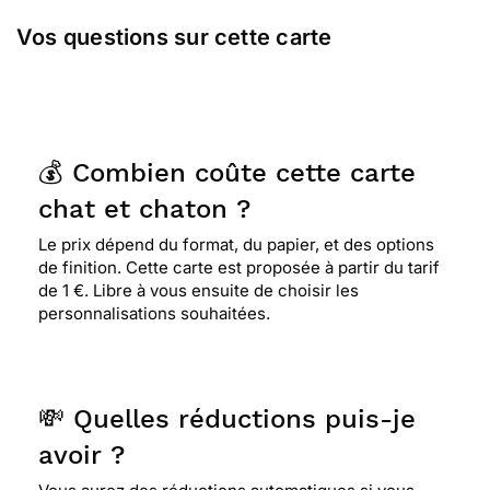
Vos questions sur cette carte
⭐⭐⭐⭐
Le 20/09/2017 : Sérénité : blanc pur sur
bleu d'azur pur , tendresse du petit chat , lunettes
chapeau : détente et repos dans la lecture...carte
douce et apaisante ...à partager avec jeunes ou
vieux ...elle m'a beaucoup plu !
💰 Combien coûte cette carte
chat et chaton ?
⭐⭐⭐⭐⭐ Le 14/06/2017 : Petit chaton tout doux et
Le prix dépend du format, du papier, et des options
délicat .bleu paisant ,je pense que cette carte fera
de finition. Cette carte est proposée à partir du tarif
plaisir à la personne qui la recevra
de 1 €. Libre à vous ensuite de choisir les
personnalisations souhaitées.
⭐⭐⭐⭐⭐ Le 29/09/2016 : Sympa simple et de
circonstance pour un courrier
💸 Quelles réductions puis-je
avoir ?
⭐⭐⭐⭐
Le 26/07/2016 : Trop mimi