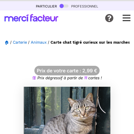
particulier
professionnel
🏠
/
Carterie
/
Animaux
/
Carte chat tigré curieux sur les marches
Prix de votre carte :
2,99
€
Prix dégressif à partir de
11
cartes !