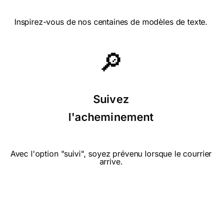
de téléphone mobile ni
d'ordinateur. Je recommande ce
moyen de communication
Inspirez-vous de nos centaines de modèles de texte.
particulièrement élégant.
🔎
⭐⭐⭐⭐ le 04/09/22 : Envoyée à
une personne qui aime les chats.
Suivez
l'acheminement
⭐⭐⭐⭐ le 09/08/22 : Je n'ai pas trouvé de
cartes pour les fetes adulte et enfant. la
carte est très mignonne le chaton est
Avec l'option "suivi", soyez prévenu lorsque le courrier
arrive.
sympathique.
⭐⭐⭐⭐⭐ le 08/08/22 : J'ai aimé le
dicton !