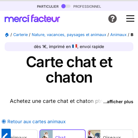
particulier
professionnel
🏠
/
Carterie
/
Nature, vacances, paysages et animaux
/
Animaux
/
Bou
dès 1€, imprimé en
, envoi rapide
Carte chat et
chaton
Achetez une carte chat et chaton ptrésente sur
...afficher plus
cette page (ou une autre carte parmi les
cartes
animaux
disponibles), nous l'imprimons et nous la
Retour aux cartes animaux
postons pour vous. En quelques clics, achetez une
ou plusieurs cartes chats et chatons sur Merci
Animaux
Chat
Oiseaux