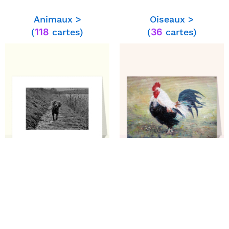
Animaux >
Oiseaux >
(
118
cartes)
(
36
cartes)
⭐⭐⭐⭐ le 10/09/23 : Il est trop mignon,est
mon destinataire adore les chats
⭐⭐⭐⭐ le 27/07/23 : Le dessin est très
mignon,mais le fond et à retravailler car
sombre.
⭐⭐⭐⭐⭐ le 07/07/23 : Envoi respecté
en temps et en heure.