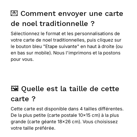
les dessins. Dommage qu'il n'y est pas marqué
"joyeux noêl". J'aurais du choisir "personnaliser".
💌 Comment envoyer une carte
J'ai oublié. ça sera pour la prochaine fois.
de noel traditionnelle ?
Sélectionnez le format et les personnalisations de
⭐⭐⭐⭐
Le 14/12/2015 : C'est une belle carte de
votre carte de noel traditionnelles, puis cliquez sur
noel
le bouton bleu "Etape suivante" en haut à droite (ou
en bas sur mobile). Nous l'imprimons et la postons
pour vous.
⭐⭐⭐⭐
Le 21/12/2012 : Brillantes de mille feux,
ces décorations de noël annoncent des fêtes
hautes en couleur, en joie et en lumière. magie
des fêtes de fin d'année !
🖼️ Quelle est la taille de cette
carte ?
Cette carte est disponible dans 4 tailles différentes.
De la plus petite (carte postale 10x15 cm) à la plus
grande (carte géante 18x26 cm). Vous choisissez
votre taille préférée.