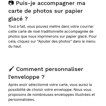
📷 Puis-je accompagner ma
en sobriété.
carte de photos sur papier
glacé ?
⭐⭐⭐⭐⭐ Le 18/12/2011 : Sobre et jolie.
Tout à fait, vous pouvez mettre dans votre courrier
cette carte de noel traditionnelle accompagnée de
photos que nous imprimerons sur papier glacé. Pour
⭐⭐⭐
Le 17/12/2011 : Très belle carte.
cela, cliquez sur "Ajouter des photos" dans le menu
du haut.
🖌️ Comment personnaliser
l'enveloppe ?
Après avoir sélectionné votre carte, vous aurez la
possibilité de choisir votre enveloppe. Nous vous
proposons de nombreuses enveloppes illustrées et
personnalisées.