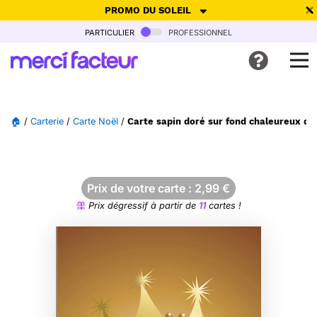
PROMO DU SOLEIL
particulier
professionnel
-30% de réduction avec le code
SUMMER26
pour envoyer des
cartes ensoleillées, jusqu'au 6 Août !
Envoyer des cartes
🏠
/
Carterie
/
Carte Noël
/
Carte sapin doré sur fond chaleureux de
Ne plus afficher
Prix de votre carte :
2,99
€
Prix dégressif à partir de
11
cartes !