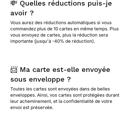
💸 Quelles réductions puis-je
avoir ?
⭐⭐⭐⭐
Le 15/12/2013 : La couleur festive, la
simplicité et l'originalité.
Vous aurez des réductions automatiques si vous
commandez plus de 10 cartes en même temps. Plus
vous envoyez de cartes, plus la réduction sera
importante (jusqu'à -40% de réduction).
⭐⭐⭐⭐⭐ Le 12/06/2012 : Une jolie carte noel dorée
⭐⭐⭐⭐⭐ Le 03/06/2012 : La meilleure carte de noel
📨 Ma carte est-elle envoyée
pour moi, c'est à dire dorée, avec un sapin, et pas
besoin d'inscription genre joyeux noel.
sous enveloppe ?
Toutes les cartes sont envoyées dans de belles
enveloppes. Ainsi, vos cartes sont protégées durant
⭐⭐⭐⭐⭐ Le 22/12/2011 : Gaie et sans mention
leur acheminement, et la confidentialité de votre
"joyeux noël" car destinée à une personne qui
envoi est préservée.
sera seule ce jour-là.
⭐⭐⭐
Le 20/12/2011 : J'aime son élégance tout