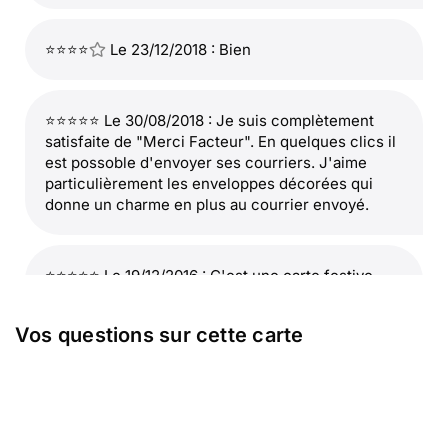
⭐⭐⭐⭐
Le 23/12/2018 : Bien
⭐⭐⭐⭐⭐ Le 30/08/2018 : Je suis complètement
satisfaite de "Merci Facteur". En quelques clics il
est possoble d'envoyer ses courriers. J'aime
particulièrement les enveloppes décorées qui
donne un charme en plus au courrier envoyé.
⭐⭐⭐⭐⭐ Le 19/12/2016 : C'est une carte festive,
épurée. j'espère qu'elle procurera bien du plaisir
à ceux qui la recevront.
Vos questions sur cette carte
⭐⭐⭐⭐
Le 16/12/2015 : Elle évoque la générosité
et l'espoir par sa couleur , et les boules dorées lui
donne une dynamique très moderne.