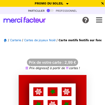
PROMO DU SOLEIL
particulier
professionnel
-30% de réduction avec le code
SUMMER26
pour envoyer des
cartes ensoleillées, jusqu'au 6 Août !
Envoyer des cartes
🏠
/
Carterie
/
Cartes de joyeux Noël
/
Carte motifs festifs sur fond 
Ne plus afficher
Prix de votre carte :
2,99
€
Prix dégressif à partir de
11
cartes !