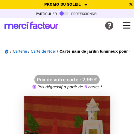
PROMO DU SOLEIL
particulier
professionnel
-30% de réduction avec le code
SUMMER26
pour envoyer des
cartes ensoleillées, jusqu'au 6 Août !
Envoyer des cartes
🏠
/
Carterie
/
Carte de Noël
/
Carte nain de jardin lumineux pour u
Ne plus afficher
Prix de votre carte :
2,99
€
Prix dégressif à partir de
11
cartes !