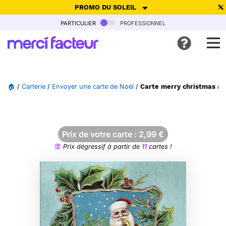
PROMO DU SOLEIL
particulier
professionnel
-30% de réduction avec le code
SUMMER26
pour envoyer des
cartes ensoleillées, jusqu'au 6 Août !
Envoyer des cartes
🏠
/
Carterie
/
Envoyer une carte de Noël
/
Carte merry christmas av
Ne plus afficher
Prix de votre carte :
2,99
€
Prix dégressif à partir de
11
cartes !