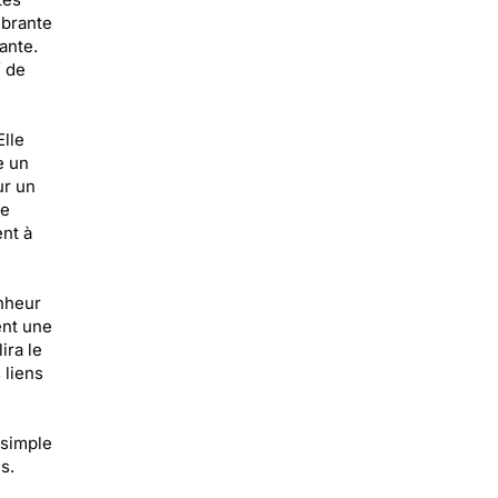
ibrante
ante.
f de
Elle
e un
ur un
je
ent à
onheur
ent une
ira le
 liens
 simple
s.