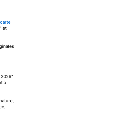
carte
" et
ginales
r 2026"
t à
nature,
ce,