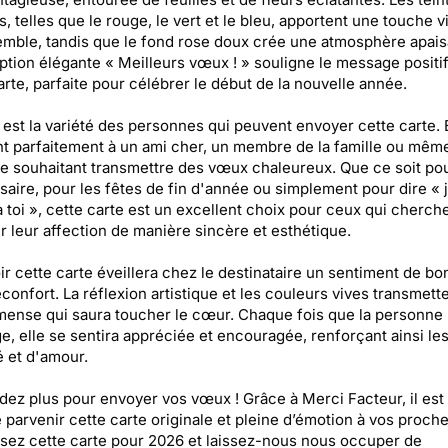
es, telles que le rouge, le vert et le bleu, apportent une touche v
emble, tandis que le fond rose doux crée une atmosphère apais
iption élégante « Meilleurs vœux ! » souligne le message positi
arte, parfaite pour célébrer le début de la nouvelle année.
est la variété des personnes qui peuvent envoyer cette carte. 
t parfaitement à un ami cher, un membre de la famille ou mêm
e souhaitant transmettre des vœux chaleureux. Que ce soit po
saire, pour les fêtes de fin d'année ou simplement pour dire « 
 toi », cette carte est un excellent choix pour ceux qui cherch
r leur affection de manière sincère et esthétique.
r cette carte éveillera chez le destinataire un sentiment de b
éconfort. La réflexion artistique et les couleurs vives transmett
mense qui saura toucher le cœur. Chaque fois que la personne l
, elle se sentira appréciée et encouragée, renforçant ainsi les
é et d'amour.
dez plus pour envoyer vos vœux ! Grâce à Merci Facteur, il est
e parvenir cette carte originale et pleine d’émotion à vos proche
sez cette carte pour 2026 et laissez-nous nous occuper de