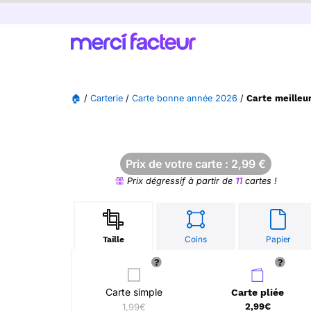
🏠
/
Carterie
/
Carte bonne année 2026
/
Carte meilleu
Prix de votre carte :
2,99
€
Prix dégressif à partir de
11
cartes !
Coins
Papier
Taille
Carte simple
Carte pliée
1,99€
2,99€