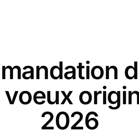
andation d
 voeux origi
2026