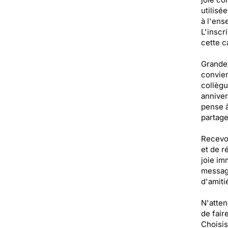
utilisé
à l'ens
L'inscr
cette c
Grande 
convien
collègu
anniver
pense à
partage
Recevoi
et de r
joie im
message
d'amiti
N'atten
de fair
Choisis