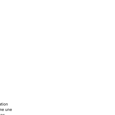
ation
ime une
tes