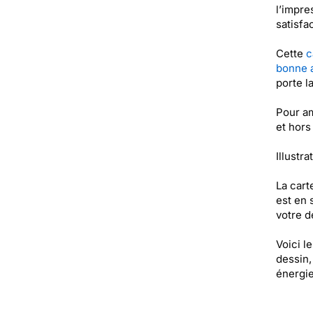
l’impres
satisfa
Cette
c
bonne 
porte l
Pour am
et hors
Illustra
La cart
est en 
votre de
Voici l
dessin, 
énergie