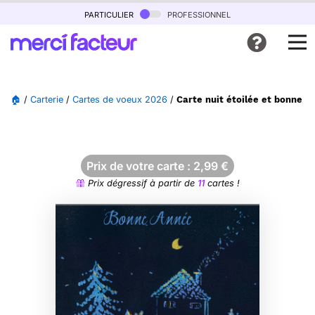
particulier
professionnel
🏠
/
Carterie
/
Cartes de voeux 2026
/
Carte nuit étoilée et bonne 
Prix de votre carte :
2,99
€
Prix dégressif à partir de
11
cartes !