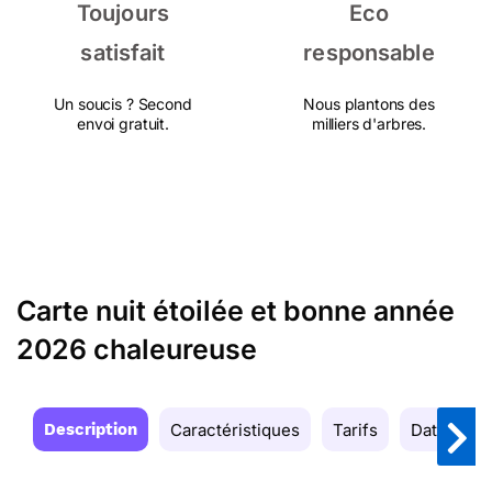
Toujours
Eco
satisfait
responsable
Un soucis ? Second
Nous plantons des
envoi gratuit.
milliers d'arbres.
Carte nuit étoilée et bonne année
2026 chaleureuse
Description
Caractéristiques
Tarifs
Date de la