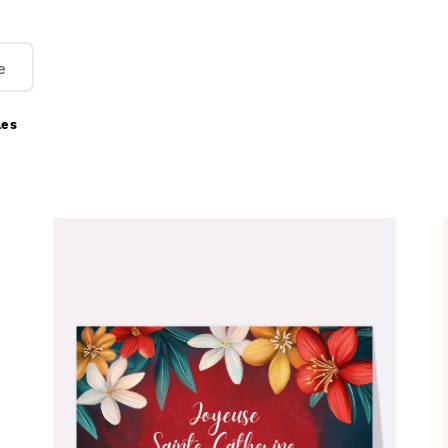
nous les imprimons et nous les envoyons chez vous o
e
71
cartes traditionnelles sainte catherine à partir d
e
Comment ça marche :
Choisissez une carte traditionnelle sainte catherine;
✅
les
Personnalisez votre carte;
🎨
Payez votre commande;
💳
Nous imprimons & postons votre carte;
✉️
Elle arrive chez vous ou chez vos destinataires.
📬
Réduire