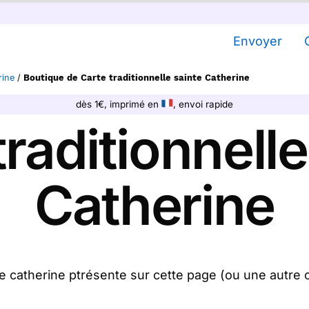
Envoyer
rine
/
Boutique de Carte traditionnelle sainte Catherine
dès 1€, imprimé en
, envoi rapide
traditionnelle
Catherine
te catherine ptrésente sur cette page (ou une autre 
s la postons pour vous. En quelques clics, achetez u