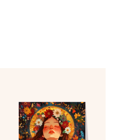
u directement chez vos destinataires.
e 1€
.
(prix dégressif dès 11 cartes)