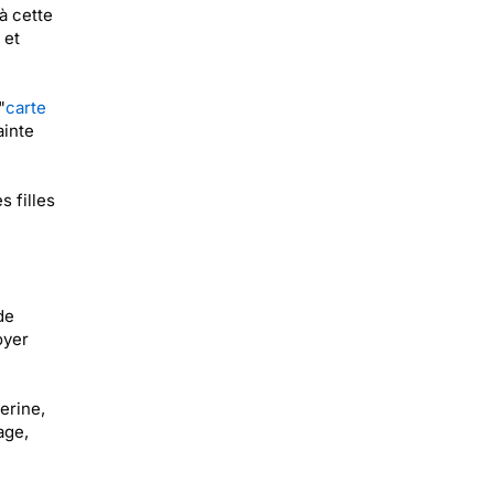
à cette
 et
"
carte
ainte
s filles
de
oyer
erine,
age,