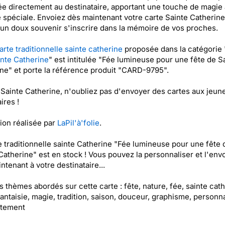
e directement au destinataire, apportant une touche de magie 
 spéciale. Envoiez dès maintenant votre carte Sainte Catherine
 un doux souvenir s'inscrire dans la mémoire de vos proches.
arte traditionnelle sainte catherine
proposée dans la catégorie 
inte Catherine
" est intitulée "Fée lumineuse pour une fête de S
ne" et porte la référence produit "CARD-9795".
 Sainte Catherine, n'oubliez pas d'envoyer des cartes aux jeune
ires !
tion réalisée par
LaPil'à'folie
.
e traditionnelle sainte Catherine "Fée lumineuse pour une fête 
Catherine" est en stock ! Vous pouvez la personnaliser et l'env
ntenant à votre destinataire...
es thèmes abordés sur cette carte : fête, nature, fée, sainte cath
fantaisie, magie, tradition, saison, douceur, graphisme, personn
tement