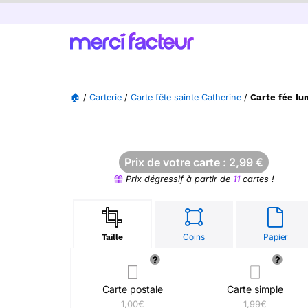
🏠
/
Carterie
/
Carte fête sainte Catherine
/
Carte fée lu
Prix de votre carte :
2,99
€
Prix dégressif à partir de
11
cartes !
Coins
Papier
Taille
Carte postale
Carte simple
1,00€
1,99€