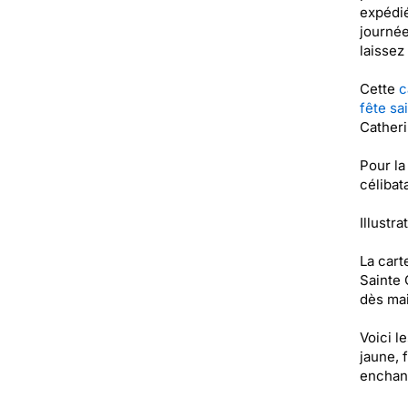
expédié
journée
laissez
Cette
c
fête sa
Catheri
Pour la
célibata
Illustra
La cart
Sainte 
dès mai
Voici l
jaune, 
enchan