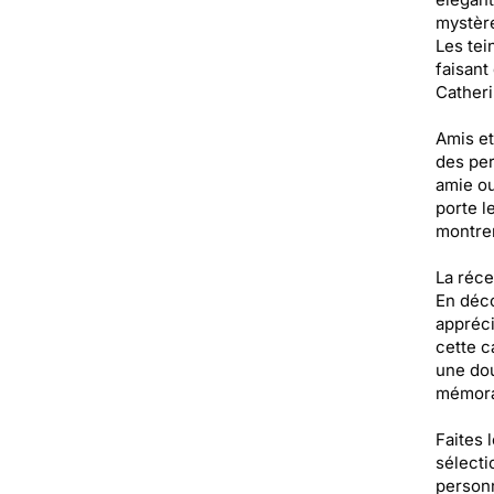
mystère
Les tei
faisant
Catherin
Amis et
des per
amie ou
porte l
montrer
La réce
En déco
appréci
cette c
une dou
mémora
Faites 
sélecti
personn