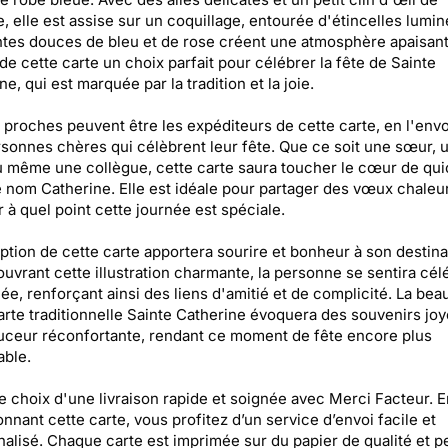
, elle est assise sur un coquillage, entourée d'étincelles lumi
ntes douces de bleu et de rose créent une atmosphère apaisant
 de cette carte un choix parfait pour célébrer la fête de Sainte
e, qui est marquée par la tradition et la joie.
 proches peuvent être les expéditeurs de cette carte, en l'env
sonnes chères qui célèbrent leur fête. Que ce soit une sœur, 
 même une collègue, cette carte saura toucher le cœur de qu
e nom Catherine. Elle est idéale pour partager des vœux chaleu
 à quel point cette journée est spéciale.
ption de cette carte apportera sourire et bonheur à son destina
uvrant cette illustration charmante, la personne se sentira cél
ée, renforçant ainsi des liens d'amitié et de complicité. La bea
arte traditionnelle Sainte Catherine évoquera des souvenirs joy
ceur réconfortante, rendant ce moment de fête encore plus
ble.
le choix d'une livraison rapide et soignée avec Merci Facteur. E
onnant cette carte, vous profitez d’un service d’envoi facile et
alisé. Chaque carte est imprimée sur du papier de qualité et p