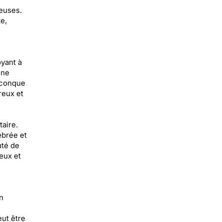
neuses.
e,
oyant à
une
iconque
reux et
taire.
ébrée et
uté de
eux et
n
eut être