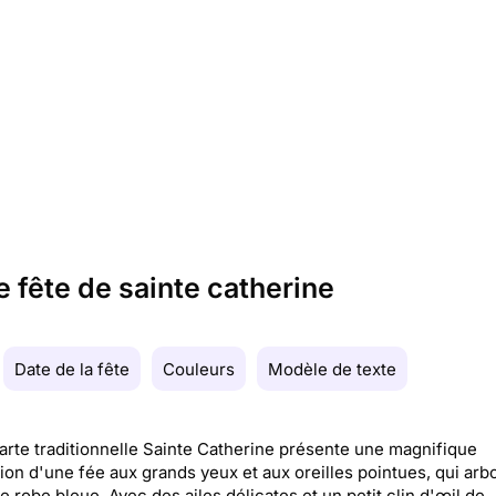
 fête de sainte catherine
Date de la fête
Couleurs
Modèle de texte
arte traditionnelle Sainte Catherine présente une magnifique
ation d'une fée aux grands yeux et aux oreilles pointues, qui arb
e robe bleue. Avec des ailes délicates et un petit clin d'œil de