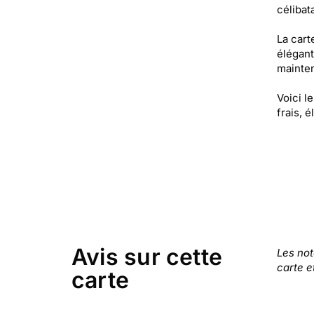
célibata
La cart
élégant
mainten
Voici l
frais, é
Avis sur cette
Les no
carte e
carte