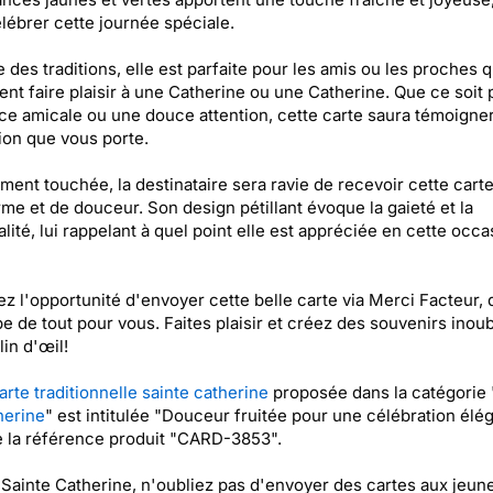
lébrer cette journée spéciale.
e des traditions, elle est parfaite pour les amis ou les proches q
ent faire plaisir à une Catherine ou une Catherine. Que ce soit 
ce amicale ou une douce attention, cette carte saura témoigne
tion que vous porte.
ment touchée, la destinataire sera ravie de recevoir cette carte
me et de douceur. Son design pétillant évoque la gaieté et la
alité, lui rappelant à quel point elle est appréciée en cette occa
ez l'opportunité d'envoyer cette belle carte via Merci Facteur, 
e de tout pour vous. Faites plaisir et créez des souvenirs inoub
lin d'œil!
arte traditionnelle sainte catherine
proposée dans la catégorie 
herine
" est intitulée "Douceur fruitée pour une célébration élé
e la référence produit "CARD-3853".
 Sainte Catherine, n'oubliez pas d'envoyer des cartes aux jeune