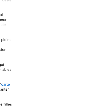
ui
pour
r de
 pleine
sion
qui
liables
"
carte
gante"
s filles