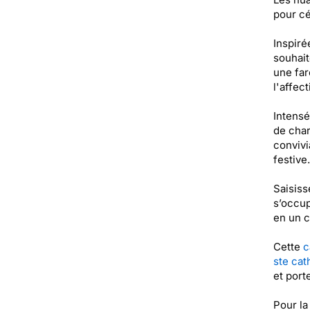
pour cé
Inspiré
souhait
une far
l'affec
Intensé
de char
convivi
festive.
Saisiss
s’occup
en un c
Cette
c
ste cat
et port
Pour la