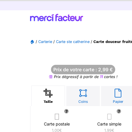
🏠
/
Carterie
/
Carte ste catherine
/
Carte douceur fruit
Prix de votre carte :
2,99
€
Prix dégressif à partir de
11
cartes !
Coins
Papier
Taille
Carte postale
Carte simple
1,00€
1,99€