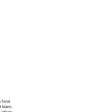
n fond
 blanc.
 idéale