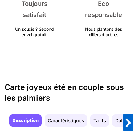
Toujours
Eco
satisfait
responsable
Un soucis ? Second
Nous plantons des
envoi gratuit.
milliers d'arbres.
Carte joyeux été en couple sous
les palmiers
Description
Caractéristiques
Tarifs
Date de la