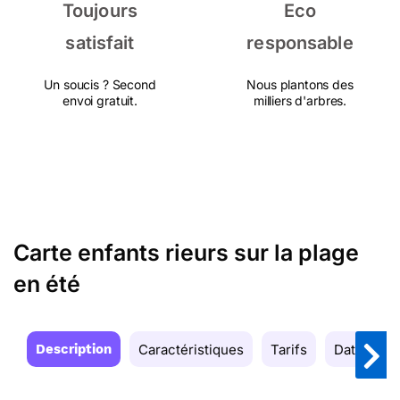
Toujours
Eco
satisfait
responsable
Un soucis ? Second
Nous plantons des
envoi gratuit.
milliers d'arbres.
Carte enfants rieurs sur la plage
en été
Description
Caractéristiques
Tarifs
Date de la