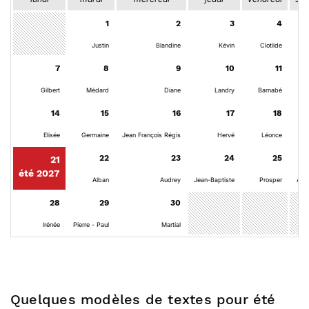
1
2
3
4
Justin
Blandine
Kévin
Clotilde
7
8
9
10
11
Gilbert
Médard
Diane
Landry
Barnabé
14
15
16
17
18
Elisée
Germaine
Jean François Régis
Hervé
Léonce
Rom
22
23
24
25
21
été 2027
Alban
Audrey
Jean-Baptiste
Prosper
Ant
28
29
30
Irénée
Pierre - Paul
Martial
Quelques modèles de textes pour été