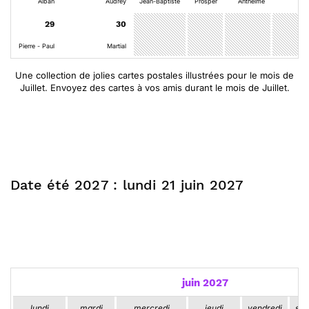
Alban
Audrey
Jean-Baptiste
Prosper
Anthelme
29
30
Pierre - Paul
Martial
Une collection de jolies cartes postales illustrées pour le mois de
Juillet. Envoyez des cartes à vos amis durant le mois de Juillet.
Date été 2027 : lundi 21 juin 2027
juin 2027
lundi
mardi
mercredi
jeudi
vendredi
sa