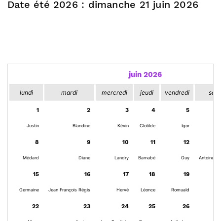
Date été 2026 : dimanche 21 juin 2026
juin 2026
lundi
mardi
mercredi
jeudi
vendredi
sam
1
2
3
4
5
Justin
Blandine
Kévin
Clotilde
Igor
8
9
10
11
12
Médard
Diane
Landry
Barnabé
Guy
Antoine d
15
16
17
18
19
Germaine
Jean François Régis
Hervé
Léonce
Romuald
22
23
24
25
26