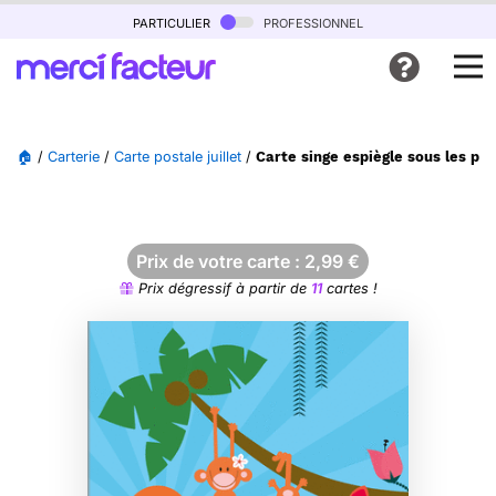
particulier
professionnel
🏠
/
Carterie
/
Carte postale juillet
/
Carte singe espiègle sous les pa
Prix de votre carte :
2,99
€
Prix dégressif à partir de
11
cartes !