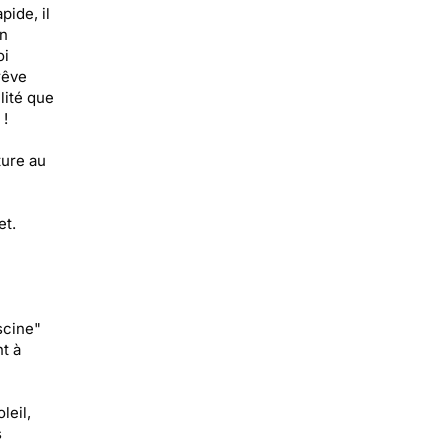
pide, il
un
oi
rêve
lité que
 !
ture au
et.
scine"
t à
leil,
s