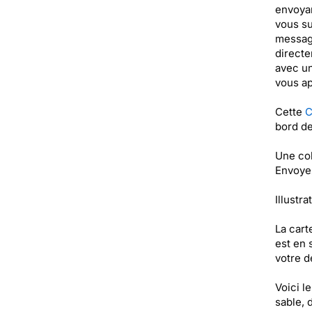
envoyan
vous su
message
directe
avec un
vous ap
Cette
C
bord de
Une col
Envoyez
Illustra
La cart
est en 
votre de
Voici l
sable, d