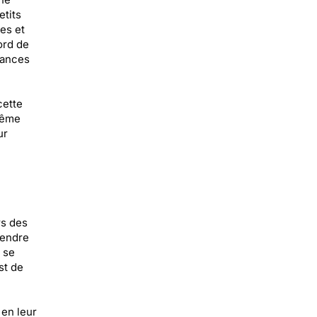
etits
res et
ord de
cances
cette
même
ur
rs des
tendre
à se
st de
 en leur