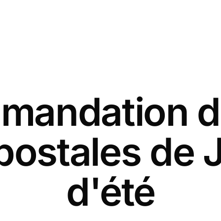
andation d
postales de Ju
d'été