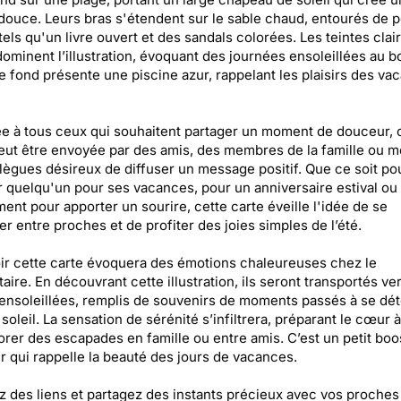
ouce. Leurs bras s'étendent sur le sable chaud, entourés de p
 tels qu'un livre ouvert et des sandals colorées. Les teintes clai
dominent l’illustration, évoquant des journées ensoleillées au b
Le fond présente une piscine azur, rappelant les plaisirs des va
e à tous ceux qui souhaitent partager un moment de douceur, 
eut être envoyée par des amis, des membres de la famille ou 
lègues désireux de diffuser un message positif. Que ce soit po
er quelqu'un pour ses vacances, pour un anniversaire estival ou
ent pour apporter un sourire, cette carte éveille l'idée de se
er entre proches et de profiter des joies simples de l’été.
r cette carte évoquera des émotions chaleureuses chez le
taire. En découvrant cette illustration, ils seront transportés ve
ensoleillées, remplis de souvenirs de moments passés à se dé
 soleil. La sensation de sérénité s’infiltrera, préparant le cœur 
er des escapades en famille ou entre amis. C’est un petit boo
 qui rappelle la beauté des jours de vacances.
z des liens et partagez des instants précieux avec vos proches