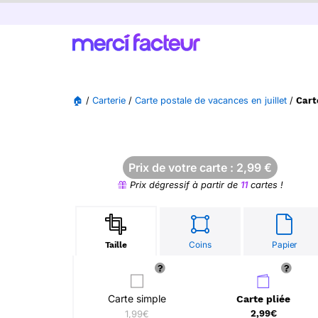
🏠
/
Carterie
/
Carte postale de vacances en juillet
/
Cart
Prix de votre carte :
2,99
€
Prix dégressif à partir de
11
cartes !
Coins
Papier
Taille
Carte simple
Carte pliée
1,99€
2,99€