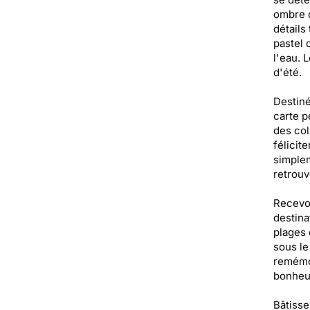
ombre d
détails
pastel 
l'eau. 
d'été.
Destiné
carte p
des col
félicit
simplem
retrouv
Recevoi
destina
plages 
sous le
remémor
bonheur
Bâtisse