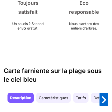
Toujours
Eco
satisfait
responsable
Un soucis ? Second
Nous plantons des
envoi gratuit.
milliers d'arbres.
Carte farniente sur la plage sous
le ciel bleu
Description
Caractéristiques
Tarifs
Date de la