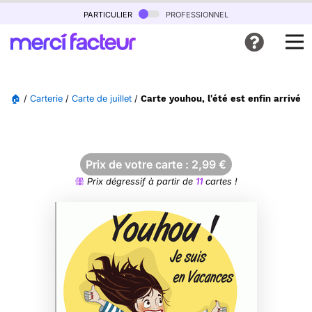
particulier
professionnel
🏠
/
Carterie
/
Carte de juillet
/
Carte youhou, l'été est enfin arrivé !
Prix de votre carte :
2,99
€
Prix dégressif à partir de
11
cartes !