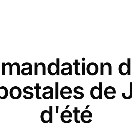
andation d
postales de Ju
d'été