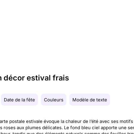
 décor estival frais
Date de la fête
Couleurs
Modèle de texte
arte postale estivale évoque la chaleur de l’été avec ses motifs
s roses aux plumes délicates. Le fond bleu ciel apporte une se
cheur, tandis que des éléments naturels comme des feuilles tro