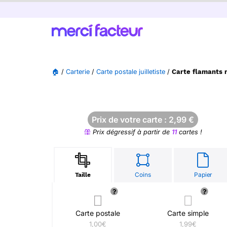
🏠
/
Carterie
/
Carte postale juilletiste
/
Carte flamants r
Prix de votre carte :
2,99
€
Prix dégressif à partir de
11
cartes !
Coins
Papier
Taille
Carte postale
Carte simple
1,00€
1,99€