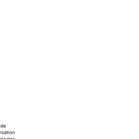
 de
nsation
picales