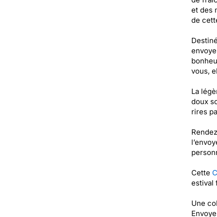
et des 
de cett
Destiné
envoye
bonheur
vous, e
La légè
doux so
rires pa
Rendez-
l’envoy
personn
Cette
C
estival
Une col
Envoyez