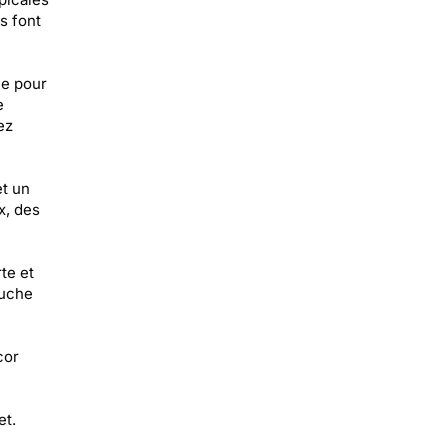
s font
le pour
e
ez
et un
x, des
te et
ouche
cor
et.