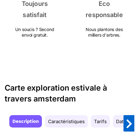
Toujours
Eco
satisfait
responsable
Un soucis ? Second
Nous plantons des
envoi gratuit.
milliers d'arbres.
Carte exploration estivale à
travers amsterdam
Description
Caractéristiques
Tarifs
Date de la