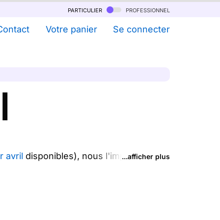
particulier
professionnel
Contact
Votre panier
Se connecter
l
 avril
disponibles), nous l'imprimons et
...afficher plus
r Merci Facteur, nous les imprimons et
nataires.
.
essif dès 11 cartes)