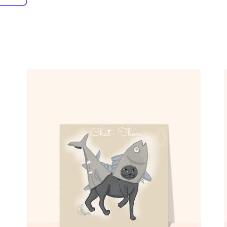
Comment ça marche :
Choisissez une carte 1er avril;
✅
Personnalisez votre carte;
🎨
Payez votre commande;
💳
Nous imprimons & postons votre carte;
✉️
Elle arrive chez vous ou chez vos destinataires.
📬
Réduire