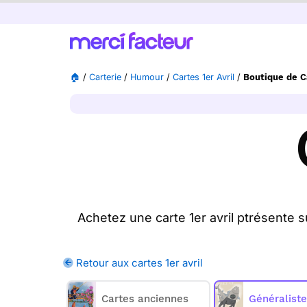
🏠
/
Carterie
/
Humour
/
Cartes 1er Avril
/
Boutique de Ca
Achetez une carte 1er avril ptrésente 
nous la postons pour vous. En quelque
nous les
Retour aux cartes 1er avril
Merci Facteur 
Cartes anciennes
Généralist