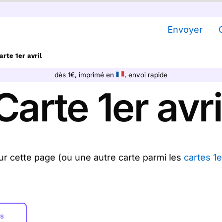
Envoyer
rte 1er avril
dès 1€, imprimé en
, envoi rapide
Carte 1er avri
sur cette page (ou une autre carte parmi les
cartes 1er
s clics, achetez une ou plusieurs cartes 1er avril su
 envoyons chez vous ou directement chez vos desti
vous propose
44
cartes 1er avril à partir de 1€
(prix dégr
es