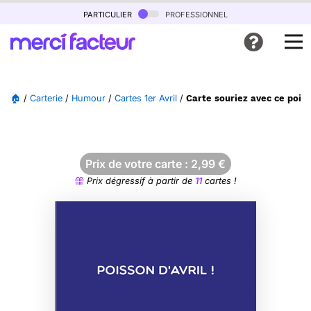
particulier
professionnel
🏠
/
Carterie
/
Humour
/
Cartes 1er Avril
/
Carte souriez avec ce pois
Prix de votre carte :
2,99
€
Prix dégressif à partir de
11
cartes !