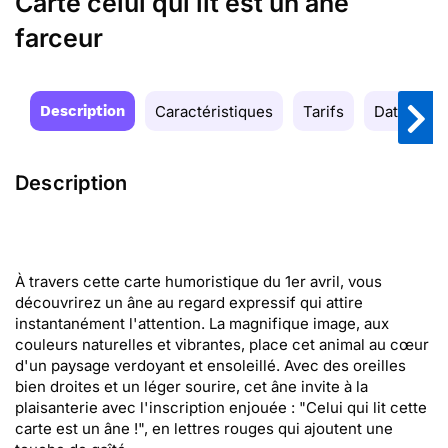
Carte celui qui lit est un âne
farceur
Description
Caractéristiques
Tarifs
Date de la
Description
À travers cette carte humoristique du 1er avril, vous
découvrirez un âne au regard expressif qui attire
instantanément l'attention. La magnifique image, aux
couleurs naturelles et vibrantes, place cet animal au cœur
d'un paysage verdoyant et ensoleillé. Avec des oreilles
bien droites et un léger sourire, cet âne invite à la
plaisanterie avec l'inscription enjouée : "Celui qui lit cette
carte est un âne !", en lettres rouges qui ajoutent une