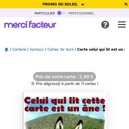
PROMO DU SOLEIL
particulier
professionnel
-30% de réduction avec le code
SUMMER26
pour envoyer des
cartes ensoleillées, jusqu'au 6 Août !
Envoyer des cartes
🏠
/
Carterie
/
Humour
/
Cartes 1er Avril
/
Carte celui qui lit est un â
Ne plus afficher
Prix de votre carte :
2,99
€
Prix dégressif à partir de
11
cartes !