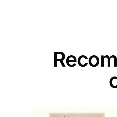
Recomm
c