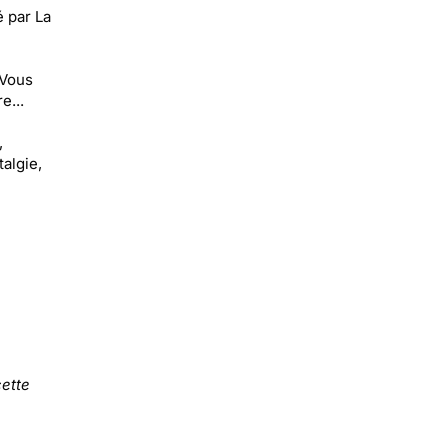
é par La
 Vous
e...
,
talgie,
ette