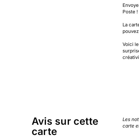
Envoyez
Poste !
La cart
pouvez 
Voici l
surprise
créativ
Avis sur cette
Les no
carte e
carte