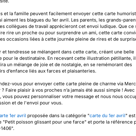
sité.
s et la famille peuvent facilement envoyer cette carte humorist
i aiment les blagues du 1er avril. Les parents, les grands-paren
s collègues de travail apprécieront cet envoi ludique. Que ce 
ire rire un proche ou pour surprendre un ami, cette carte convi
les occasions liées à cette journée pleine de rires et de surpris
et tendresse se mélangent dans cette carte, créant une belle
 pour le destinataire. En recevant cette illustration pétillante, il
ira un mélange de joie et de nostalgie, en se remémorant des
rs d’enfance liés aux farces et plaisanteries.
ndez-vous pour envoyer cette carte pleine de charme via Merc
 ? Faire plaisir à vos proches n’a jamais été aussi simple ! Avec
, vous pouvez personnaliser votre message et nous nous occ
ssion et de l'envoi pour vous.
arte 1er avril
proposée dans la catégorie "
carte du 1er avril
" est
ée "Petit poisson glissant pour une farce" et porte la référence 
1406".