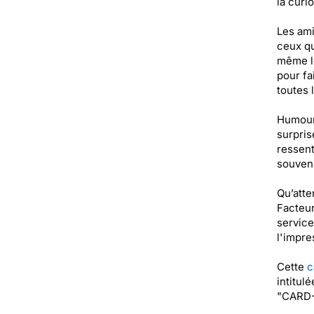
la curio
Les ami
ceux qu
même le
pour fa
toutes 
Humour 
surprise
ressent
souveni
Qu’atte
Facteur
service
l'impre
Cette
c
intitul
"CARD-