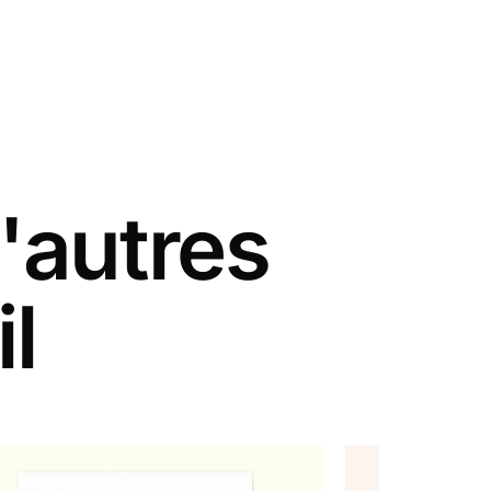
'autres
il