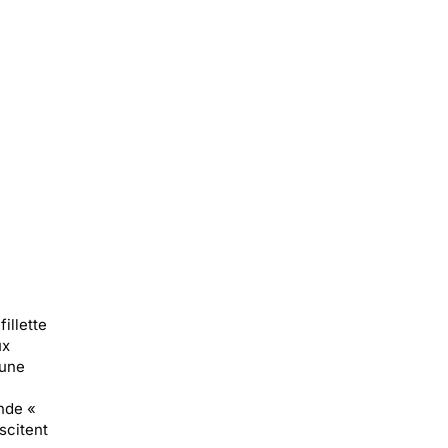
illette
ux
 une
ende «
scitent