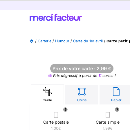
🏠
/
Carterie
/
Humour
/
Carte du 1er avril
/
Carte petit 
Prix de votre carte :
2,99
€
Prix dégressif à partir de
11
cartes !
Coins
Papier
Taille
Carte postale
Carte simple
1,00€
1,99€