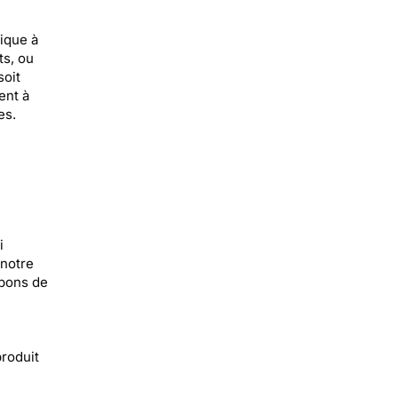
ique à
ts, ou
soit
ent à
es.
i
 notre
upons de
produit