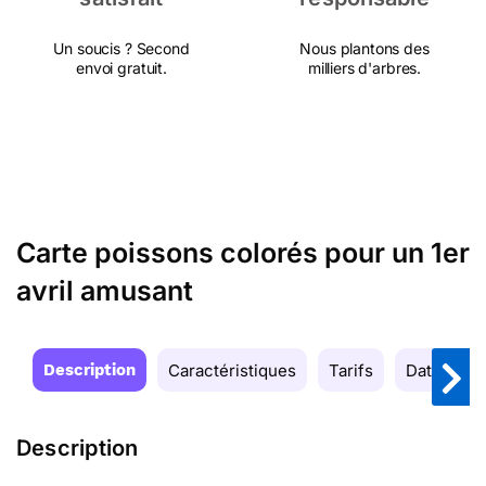
Un soucis ? Second
Nous plantons des
envoi gratuit.
milliers d'arbres.
Carte poissons colorés pour un 1er
avril amusant
Description
Caractéristiques
Tarifs
Date de la
Description