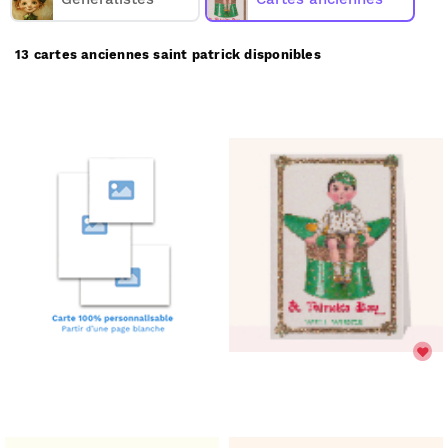
Merci Facteur, nous les imprimons et nous les
envoyons chez vous ou directement chez vos
destinataires.
13 cartes anciennes saint patrick disponibles
Merci Facteur vous propose
13
cartes anciennes
saint patrick à partir de 1€
.
(prix dégressif dès 11 cartes)
Comment ça marche :
Choisissez une carte ancienne saint patrick;
✅
Personnalisez votre carte;
🎨
Payez votre commande;
💳
Nous imprimons & postons votre carte;
✉️
Elle arrive chez vous ou chez vos destinataires.
📬
Réduire