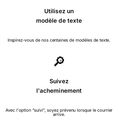
feuilles. Dommage quelle ne soit
pas en français.
Utilisez un
modèle de texte
Inspirez-vous de nos centaines de modèles de texte.
🔎
Suivez
l'acheminement
Avec l'option "suivi", soyez prévenu lorsque le courrier
arrive.