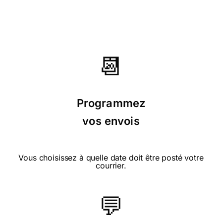
⭐⭐⭐⭐ le 11/03/15 : Pour ma famille
📆
irlandaise
Programmez
vos envois
⭐⭐⭐⭐ le 17/03/14 : Plus touchante et
Vous choisissez à quelle date doit être posté votre
candide que les nouvelles...
courrier.
💬
⭐⭐⭐⭐ le 14/03/14 : Les symboles,
le cochon, le trèfle à quatre