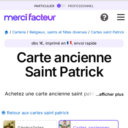
particulier
professionnel
🏠
/
Carterie
/
Religieux, saints et fêtes diverses
/
Cartes saint Patrick
/
dès 1€, imprimé en
, envoi rapide
Carte ancienne
Saint Patrick
Achetez une carte ancienne saint patrick ptrésente
...afficher plus
sur cette page (ou une autre carte parmi les
cartes
saint patrick
disponibles), nous l'imprimons et nous
Retour aux cartes saint patrick
la postons pour vous. En quelques clics, achetez
une ou plusieurs cartes anciennes saint patrick sur
Généralistes
Cartes anciennes