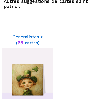
Autres suggestions de cartes saint
patrick
⭐⭐⭐⭐⭐ le 10/03/18 : Originale
avec son style rétro, la bonhomie
du petit patrick correspond
Généralistes >
parfaitement au tempérament de
celui qui est concerné par cet
(
68
cartes)
envoi. je ne pouvais pas trouver
mieux. c'est parfait, les couleurs
idem.
⭐⭐⭐⭐ le 12/03/16 : belle carte st patrick
choisie Pour son style ancien
⭐⭐⭐⭐⭐ le 13/03/15 : Son aspect de
carte ancienne , très romantique.