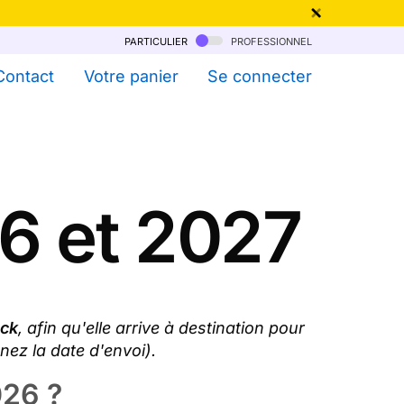
particulier
professionnel
qu'au 6 Août !
Contact
Votre panier
Se connecter
26 et 2027
ick
, afin qu'elle arrive à destination pour
nez la date d'envoi).
026 ?