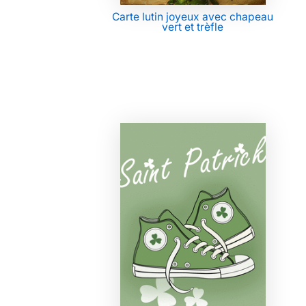
Carte lutin joyeux avec chapeau
vert et trèfle