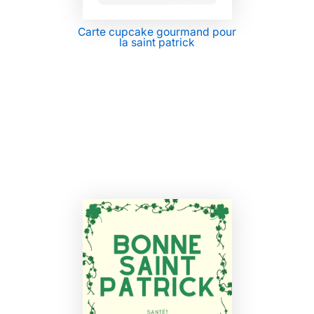
Carte cupcake gourmand pour
la saint patrick