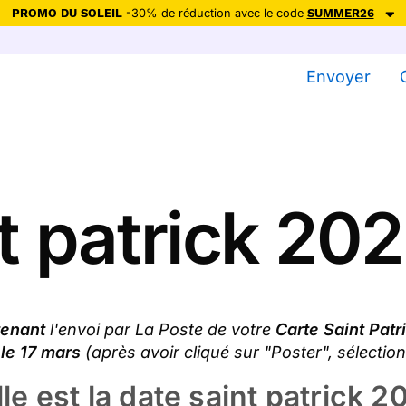
PROMO DU SOLEIL
-30% de réduction avec le code
SUMMER26
ction avec le code
SUMMER26
pour envoyer des cartes ensoleillées, jus
Envoyer
Envoyer des cartes
Ne plus afficher
t patrick 20
enant
l'envoi par La Poste de votre
Carte Saint Patr
k
le 17 mars
(après avoir cliqué sur "Poster", sélection
le est la date saint patrick 2