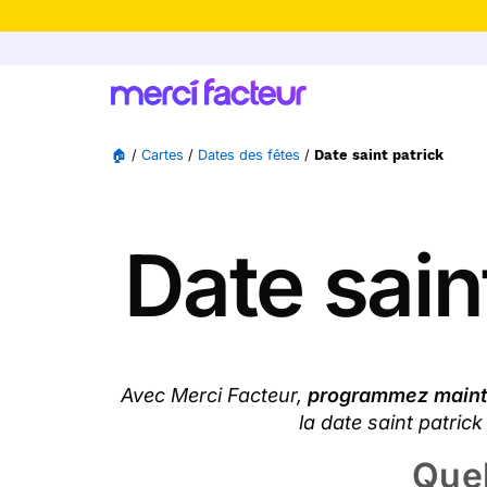
-30% de rédu
🏠
/
Cartes
/
Dates des fêtes
/
Date saint patrick
Date sain
Avec Merci Facteur,
programmez maint
la date saint patric
Quel