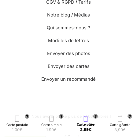
CGV & RGPD
/
Tarifs
Notre blog
/
Médias
Qui sommes-nous ?
Modèles de lettres
Envoyer des photos
Envoyer des cartes
Envoyer un recommandé
🌳 Nous avons planté plus de 13.000 arbres !
Carte postale
Carte simple
Carte pliée
Carte géante
1,00€
1,99€
2,99€
3,99€