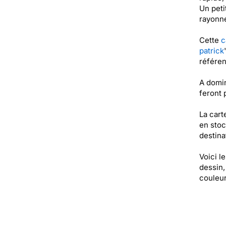
Un petit
rayonne
Cette
c
patrick
référe
A domin
feront 
La cart
en stoc
destinat
Voici l
dessin,
couleur