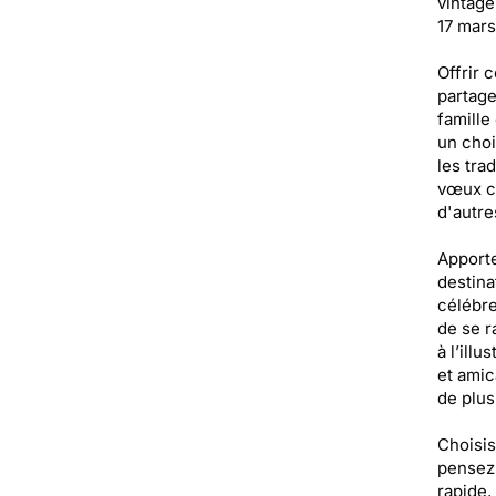
vintage
17 mars
Offrir 
partage
famille
un choi
les tra
vœux ch
d'autre
Apporte
destina
célébre
de se r
à l’illu
et amic
de plus
Choisis
pensez 
rapide,