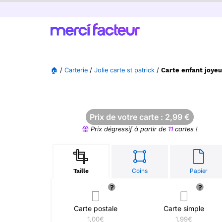
🏠
/
Carterie
/
Jolie carte st patrick
/
Carte enfant joyeu
Prix de votre carte :
2,99
€
Prix dégressif à partir de
11
cartes !
Coins
Papier
Taille
Carte postale
Carte simple
1,00€
1,99€