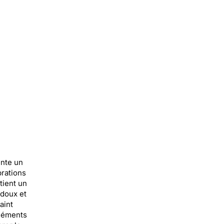
ente un
brations
tient un
 doux et
aint
 éléments