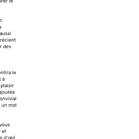
rer le
t
a
 aussi
précient
r des
ntira le
t à
plaisir
ajoutée
onvivial
e un mot
 vous
 et
n d'œil.