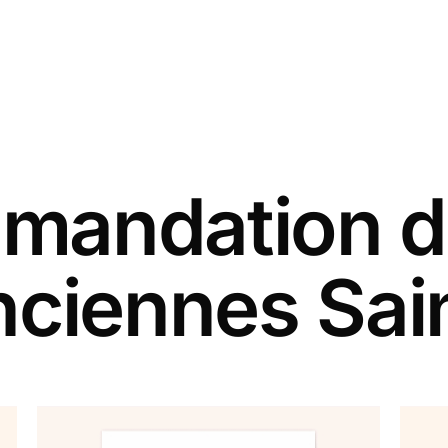
andation d
nciennes Sain