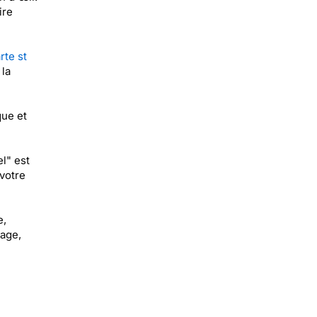
ire
rte st
 la
que et
l" est
votre
e,
tage,