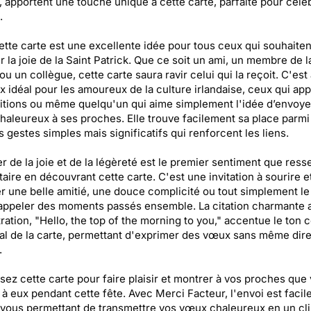
, apportent une touche unique à cette carte, parfaite pour céléb
.
cette carte est une excellente idée pour tous ceux qui souhaiten
r la joie de la Saint Patrick. Que ce soit un ami, un membre de l
 ou un collègue, cette carte saura ravir celui qui la reçoit. C'est
x idéal pour les amoureux de la culture irlandaise, ceux qui ap
ditions ou même quelqu'un qui aime simplement l'idée d’envoye
aleureux à ses proches. Elle trouve facilement sa place parmi
s gestes simples mais significatifs qui renforcent les liens.
r de la joie et de la légèreté est le premier sentiment que resse
taire en découvrant cette carte. C'est une invitation à sourire e
r une belle amitié, une douce complicité ou tout simplement le 
appeler des moments passés ensemble. La citation charmante 
stration, "Hello, the top of the morning to you," accentue le ton c
al de la carte, permettant d'exprimer des vœux sans même dir
.
sez cette carte pour faire plaisir et montrer à vos proches que
à eux pendant cette fête. Avec Merci Facteur, l'envoi est facile
 vous permettant de transmettre vos vœux chaleureux en un cli