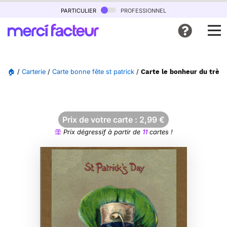
particulier
professionnel
🏠
/
Carterie
/
Carte bonne fête st patrick
/
Carte le bonheur du trèfle
Prix de votre carte :
2,99
€
Prix dégressif à partir de
11
cartes !