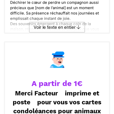
Déchirer le cœur de perdre un compagnon aussi
précieux que [nom de l’animal] est un moment
difficile. Sa présence réchauffait nos journées et
emplissait chaque instant de joie.
Des souvenirs émergent à chaque coin de la
Voir le texte en entier
maison, résonnant des rires et des jeux que vous
avez partagés. C'est normal de ressentir un vide
immense, mais sachez que cet amour restera
Envoyer ce texte par La Poste
toujours vivant.
Demeurons ensemble dans cette épreuve.
N'hésitez pas à parler, partager ou simplement
ou :
Copier
Recevoir par mail
vous recueillir quand cela est nécessaire. Je suis là
pour vous.
Envoyer
Envoyer via Whatsapp
A partir de 1€
Merci Facteur
imprime et
poste
pour vous vos cartes
condoléances pour animaux