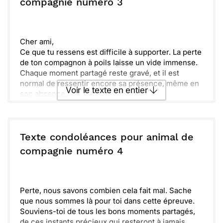
compagnie numéro 3
Cher ami,
Ce que tu ressens est difficile à supporter. La perte
de ton compagnon à poils laisse un vide immense.
Chaque moment partagé reste gravé, et il est
normal de ressentir encore sa présence, même en
Voir le texte en entier
son absence.
Rappelle-toi des instants de joie et des rires. Ton
chat était un membre précieux de ta famille et il
Envoyer ce texte par La Poste
continuera à vivre dans tes souvenirs.
Lis ces lignes comme un réconfort, une pensée
Texte condoléances pour animal de
pour toi et pour tous les beaux souvenirs. Prends le
ou :
compagnie numéro 4
Copier
Recevoir par mail
temps de te remettre, je suis là pour toi.
Envoyer
Envoyer via Whatsapp
Perte, nous savons combien cela fait mal. Sache
que nous sommes là pour toi dans cette épreuve.
Souviens-toi de tous les bons moments partagés,
de ces instants précieux qui resteront à jamais