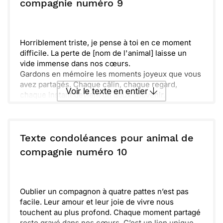
ou :
compagnie numéro 9
Copier
Recevoir par mail
[Nom de l'animal] vous manquera toujours.
Envoyer
Envoyer via Whatsapp
Horriblement triste, je pense à toi en ce moment
difficile. La perte de [nom de l'animal] laisse un
vide immense dans nos cœurs.
Gardons en mémoire les moments joyeux que vous
avez partagés. Chaque câlin, chaque regard,
Voir le texte en entier
chaque instant devient un doux souvenir.
Ces petites choses sont des trésors que nul ne
peut effacer. Je suis là pour toi, n’hésite pas à me
Envoyer ce texte par La Poste
parler quand tu en as besoin.
Garde espoir, avec le temps, la douleur s’estompe.
Texte condoléances pour animal de
[Nom de l'animal] vivra toujours dans nos pensées.
ou :
compagnie numéro 10
Copier
Recevoir par mail
Envoyer
Envoyer via Whatsapp
Oublier un compagnon à quatre pattes n’est pas
facile. Leur amour et leur joie de vivre nous
touchent au plus profond. Chaque moment partagé
reste gravé dans nos cœurs. C’est un lien unique