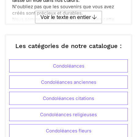
laisse un vide dans nos cœurs.
N'oubliez pas que les souvenirs que vous avez
créés sont précieux et durables.
Voir le texte en entier
Nous sommes là pour vous soutenir dans cette
période difficile. Vous n'êtes pas seul.
Envoyer ce texte par La Poste
Les catégories de notre catalogue :
ou :
Copier
Recevoir par mail
Condoléances
Envoyer
Envoyer via Whatsapp
Condoléances anciennes
Condoléances citations
Condoléances religieuses
Condoléances fleurs