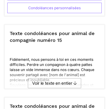
Condoléances personnalisées
Texte condoléances pour animal de
compagnie numéro 15
Fidèlement, nous pensons à toi en ces moments
difficiles. Perdre un compagnon à quatre pattes
laisse un vide immense dans nos cœurs. Chaque
souvenir partagé avec [nom de l'animal] est
précieux et inoubliable.
Voir le texte en entier
Souviens-toi des instants de joie, des balades et
des câlins. [Nom de l'animal] a apporté tant de
bonheur dans ta vie. Sa présence illuminait tes
Envoyer ce texte par La Poste
journées, et il/elle manquera énormément.
Nous voulons que tu sachent que tu n'es pas
Texte condoléances pour animal de