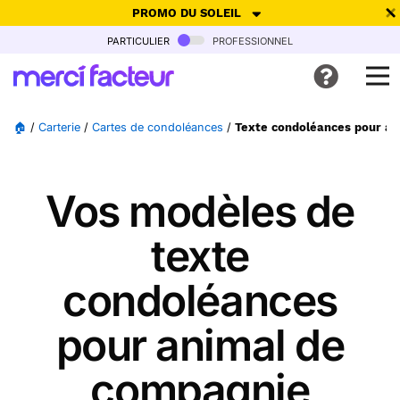
PROMO DU SOLEIL
particulier
professionnel
-30% de réduction avec le code
SUMMER26
pour envoyer des
cartes ensoleillées, jusqu'au 6 Août !
Envoyer des cartes
🏠
/
Carterie
/
Cartes de condoléances
/
Texte condoléances pour a
Ne plus afficher
Vos modèles de
texte
condoléances
pour animal de
compagnie