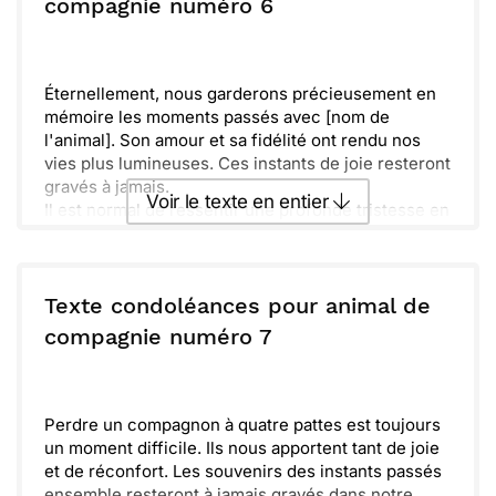
ou :
compagnie numéro 6
Copier
Recevoir par mail
Envoyer
Envoyer via Whatsapp
Éternellement, nous garderons précieusement en
mémoire les moments passés avec [nom de
l'animal]. Son amour et sa fidélité ont rendu nos
vies plus lumineuses. Ces instants de joie resteront
gravés à jamais.
Voir le texte en entier
Il est normal de ressentir une profonde tristesse en
ce moment. Sache que tu n'es pas seul(e) dans
cette épreuve. Nous sommes là pour t'épauler et
Envoyer ce texte par La Poste
partager ce chagrin avec toi.
Ensemble, nous honorerons la mémoire de [nom de
Texte condoléances pour animal de
l'animal], qui a tant compté. N'hésite pas à parler de
ou :
compagnie numéro 7
Copier
Recevoir par mail
lui/elle, car chaque souvenir est précieux et aidera
à apaiser cette peine.
Envoyer
Envoyer via Whatsapp
Perdre un compagnon à quatre pattes est toujours
un moment difficile. Ils nous apportent tant de joie
et de réconfort. Les souvenirs des instants passés
ensemble resteront à jamais gravés dans notre