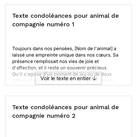
Texte condoléances pour animal de
compagnie numéro 1
Toujours dans nos pensées, [Nom de l'animal] a
laissé une empreinte unique dans nos cœurs. Sa
présence remplissait nos vies de joie et
d'affection, et il reste un souvenir précieux.
Qu'il s'agisse d'un moment de jeu ou de doux
Voir le texte en entier
câlins, chaque souvenir est un trésor. Il nous a
appris tant de choses sur l'amour inconditionnel et
la loyauté.
Envoyer ce texte par La Poste
Prenez soin de vous en cette période difficile.
Nous sommes là pour vous, pour partager l'amour
Texte condoléances pour animal de
et le chagrin que [Nom de l'animal] nous a laissés.
ou :
compagnie numéro 2
Copier
Recevoir par mail
Envoyer
Envoyer via Whatsapp