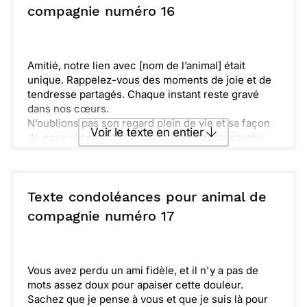
seul(e) dans ce chagrin. Ami(e)s et famille sont là
ou :
compagnie numéro 16
Copier
Recevoir par mail
pour te soutenir, n’hésite pas à nous solliciter.
Prends soin de toi, et laisse le temps apaiser ta
Envoyer
Envoyer via Whatsapp
peine. [Nom de l'animal] vivra toujours dans nos
mémoires.
Amitié, notre lien avec [nom de l’animal] était
unique. Rappelez-vous des moments de joie et de
tendresse partagés. Chaque instant reste gravé
dans nos cœurs.
N’oublions pas son regard plein de vie et sa façon
Voir le texte en entier
de nous réconforter. Il savait apporter un sourire,
même dans les journées grises.
Tomber amoureux de lui a été une aventure
Envoyer ce texte par La Poste
inoubliable. Il a vraiment laissé une empreinte
indélébile dans nos vies.
Texte condoléances pour animal de
ou :
compagnie numéro 17
Copier
Recevoir par mail
Envoyer
Envoyer via Whatsapp
Vous avez perdu un ami fidèle, et il n'y a pas de
mots assez doux pour apaiser cette douleur.
Sachez que je pense à vous et que je suis là pour