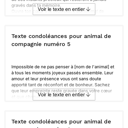
gravés dans ta mémoire.
Voir le texte en entier
Ouvre ton cœur à la tristesse, c’est normal de
ressentir tout cela. N’hésite pas à parler si tu en as
besoin.
Envoyer ce texte par La Poste
Ensemble, nous traverserons cette épreuve. Nous
pensons à vous et vous soutiendrons toujours.
Texte condoléances pour animal de
ou :
compagnie numéro 5
Copier
Recevoir par mail
Envoyer
Envoyer via Whatsapp
Impossible de ne pas penser à [nom de l'animal] et
à tous les moments joyeux passés ensemble. Leur
amour et leur présence vous ont sans doute
apporté tant de réconfort et de bonheur. Sachez
que leur empreinte reste gravée dans votre cœur
Voir le texte en entier
et que chaque souvenir est précieux.
Nous sommes là pour vous soutenir dans cette
épreuve. N'hésitez pas à partager vos pensées ou à
Envoyer ce texte par La Poste
nous contacter si vous avez besoin de parler.
Prenez soin de vous et sachez que nous pensons à
Texte condoléances pour animal de
vous en ces temps difficiles.