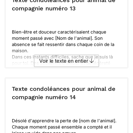
Texte condoléances pour animal de
son esprit continuera de vivre à travers ton
ou :
compagnie numéro 13
Copier
Recevoir par mail
souvenir.
Envoyer
Envoyer via Whatsapp
Bien-être et douceur caractérisaient chaque
moment passé avec [Nom de l'animal]. Son
absence se fait ressentir dans chaque coin de la
maison.
Dans ces instants difficiles, sache que je suis là
Voir le texte en entier
pour toi. Des souvenirs d'amour et de légèreté
demeurent, et ils resteront toujours dans nos
cœurs.
Envoyer ce texte par La Poste
Texte condoléances pour animal de
ou :
compagnie numéro 14
Copier
Recevoir par mail
Envoyer
Envoyer via Whatsapp
Désolé d'apprendre la perte de [nom de l'animal].
Chaque moment passé ensemble a compté et il