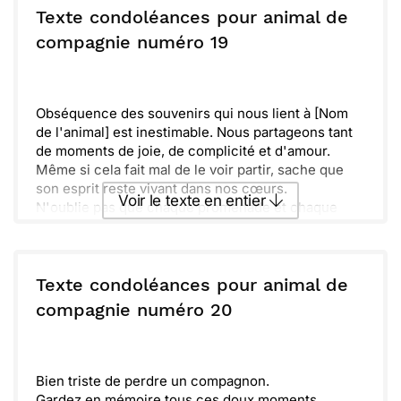
ou :
Copier
Recevoir par mail
Texte condoléances pour animal de
compagnie numéro 19
Envoyer
Envoyer via Whatsapp
Obséquence des souvenirs qui nous lient à [Nom
de l'animal] est inestimable. Nous partageons tant
de moments de joie, de complicité et d'amour.
Même si cela fait mal de le voir partir, sache que
son esprit reste vivant dans nos cœurs.
Voir le texte en entier
N'oublie pas que chaque promenade et chaque
instant passé ensemble ont été spéciaux. Que ces
tendres souvenirs t’apportent un peu de réconfort.
Envoyer ce texte par La Poste
Je suis là pour toi dans cette période difficile, et
ensemble, nous célébrerons la beauté de sa vie, en
Texte condoléances pour animal de
gardant un regard plein de gratitude pour tout ce
ou :
compagnie numéro 20
Copier
Recevoir par mail
qu'il nous a offert.
Envoyer
Envoyer via Whatsapp
Bien triste de perdre un compagnon.
Gardez en mémoire tous ces doux moments