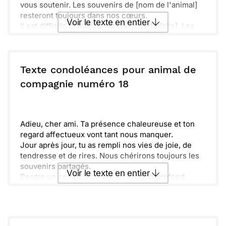
vous soutenir. Les souvenirs de [nom de l'animal]
resteront toujours dans nos cœurs.
Voir le texte en entier
Il est difficile d'imaginer la vie sans [lui/elle]. Les
moments de joie et de tendresse que vous avez
partagés sont précieux. Votre amour envers
Envoyer ce texte par La Poste
[l’animal] était évident et fait partie de son héritage.
Texte condoléances pour animal de
ou :
compagnie numéro 18
Copier
Recevoir par mail
Envoyer
Envoyer via Whatsapp
Adieu, cher ami. Ta présence chaleureuse et ton
regard affectueux vont tant nous manquer.
Jour après jour, tu as rempli nos vies de joie, de
tendresse et de rires. Nous chérirons toujours les
souvenirs partagés.
Voir le texte en entier
Perdre un compagnon est un chagrin profond.
Sache que nous sommes là pour toi dans ces
moments difficiles.
Envoyer ce texte par La Poste