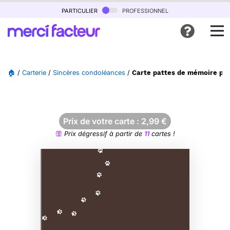
particulier
professionnel
🏠
/
Carterie
/
Sincères condoléances
/
Carte pattes de mémoire po
Prix de votre carte :
2,99
€
Prix dégressif à partir de
11
cartes !