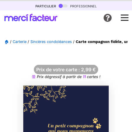
particulier
professionnel
🏠
/
Carterie
/
Sincères condoléances
/
Carte compagnon fidèle, un a
Prix de votre carte :
2,99
€
Prix dégressif à partir de
11
cartes !