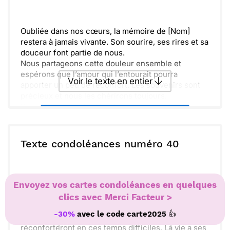
Envoyer
Envoyer via Whatsapp
Oubliée dans nos cœurs, la mémoire de [Nom]
restera à jamais vivante. Son sourire, ses rires et sa
douceur font partie de nous.
Nous partageons cette douleur ensemble et
espérons que l’amour qui l’entourait pourra
Voir le texte en entier
apporter un peu de réconfort. Les souvenirs sont
précieux et nous les chérirons toujours.
Dans ces moments difficiles, sache que tu n’es pas
Envoyer ce texte par La Poste
seul(e). Nous sommes là pour toi, prêts à écouter
ou soutenir à chaque pas.
Unies, nous traverserons ces épreuves. Prends le
ou :
Texte condoléances numéro 40
Copier
Recevoir par mail
temps qu’il te faut pour pleurer et te souvenir, et
n’hésite pas à nous solliciter.
Envoyer
Envoyer via Whatsapp
Envoyez vos cartes condoléances en quelques
Malgré la douleur que nous ressentons, sache que
tu n'es pas seul. Chaque souvenir que nous
clics avec Merci Facteur >
partageons fera toujours partie de nos cœurs.
👍
-30%
avec le code
carte2025
Garde en mémoire les moments heureux, ils nous
réconforteront en ces temps difficiles. La vie a ses