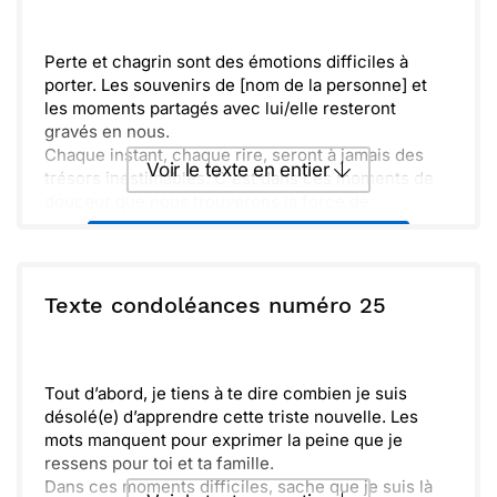
Envoyer
Envoyer via Whatsapp
Perte et chagrin sont des émotions difficiles à
porter. Les souvenirs de [nom de la personne] et
les moments partagés avec lui/elle resteront
gravés en nous.
Chaque instant, chaque rire, seront à jamais des
Voir le texte en entier
trésors inestimables. C'est dans ces moments de
douceur que nous trouverons la force de
continuer.
Envoyer ce texte par La Poste
Venez vous souvenir avec nous. Sachez que vous
n'êtes pas seul(e) dans cette épreuve, et que nous
sommes là pour vous.
ou :
Texte condoléances numéro 25
Copier
Recevoir par mail
Envoyer
Envoyer via Whatsapp
Tout d’abord, je tiens à te dire combien je suis
désolé(e) d’apprendre cette triste nouvelle. Les
mots manquent pour exprimer la peine que je
ressens pour toi et ta famille.
Dans ces moments difficiles, sache que je suis là