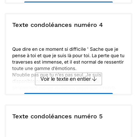
temps qu’il te faut pour pleurer et guérir. Je
Envoyer ce texte par La Poste
t’envoie toute mon affection et mes pensées les
plus sincères. N’hésite pas à me solliciter, je suis à
tes côtés.
ou :
Texte condoléances numéro 4
Copier
Recevoir par mail
Envoyer
Envoyer via Whatsapp
Que dire en ce moment si difficile ' Sache que je
pense à toi et que je suis là pour toi. La perte que tu
traverses est immense, et il est normal de ressentir
toute une gamme d’émotions.
N’oublie pas que tu n’es pas seul. Je suis
Voir le texte en entier
disponible pour t’écouter, te soutenir ou
simplement passer du temps ensemble. Prends
soin de toi et n’hésite pas à me faire signe quand tu
Envoyer ce texte par La Poste
en ressens le besoin.
ou :
Texte condoléances numéro 5
Copier
Recevoir par mail
Envoyer
Envoyer via Whatsapp