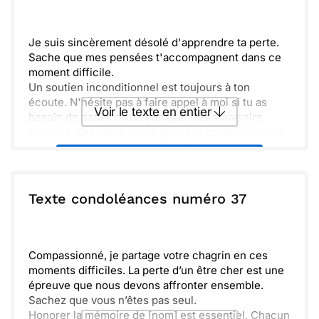
Envoyer
Envoyer via Whatsapp
Je suis sincèrement désolé d'apprendre ta perte.
Sache que mes pensées t'accompagnent dans ce
moment difficile.
Un soutien inconditionnel est toujours à ton
écoute. N'hésite pas à faire appel à moi si tu as
Voir le texte en entier
besoin de parler ou de partager des souvenirs
heureux. Ensemble, nous pouvons garder vivantes
les belles pensées et les rires. Gracieusement, la
Envoyer ce texte par La Poste
nature nous rappelle que la vie continue.
ou :
Texte condoléances numéro 37
Copier
Recevoir par mail
Envoyer
Envoyer via Whatsapp
Compassionné, je partage votre chagrin en ces
moments difficiles. La perte d’un être cher est une
épreuve que nous devons affronter ensemble.
Sachez que vous n’êtes pas seul.
Honorer la mémoire de [nom] est essentiel. Chacun