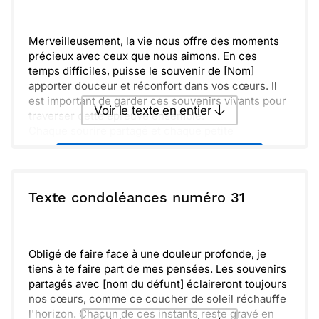
Envoyer
Envoyer via Whatsapp
Merveilleusement, la vie nous offre des moments
précieux avec ceux que nous aimons. En ces
temps difficiles, puisse le souvenir de [Nom]
apporter douceur et réconfort dans vos cœurs. Il
est important de garder ces souvenirs vivants pour
Voir le texte en entier
traverser cette épreuve ensemble.
Chaque sourire partagé et chaque petite
conversation témoignent de la belle âme qui nous a
Envoyer ce texte par La Poste
quittés. [Nom] restera toujours gravé dans nos
mémoires, à jamais présent dans nos pensées.
Ensemble, nous célébrons sa vie et son héritage.
ou :
Texte condoléances numéro 31
Copier
Recevoir par mail
Il est juste de prendre le temps de pleurer et de se
souvenir. Accueillons notre tristesse, mais
Envoyer
Envoyer via Whatsapp
n’oublions jamais l’amour et la lumière que [Nom] a
apportés à chacun de nous. Restons unis dans
Obligé de faire face à une douleur profonde, je
cette souffrance.
tiens à te faire part de mes pensées. Les souvenirs
partagés avec [nom du défunt] éclaireront toujours
nos cœurs, comme ce coucher de soleil réchauffe
l'horizon. Chacun de ces instants reste gravé en