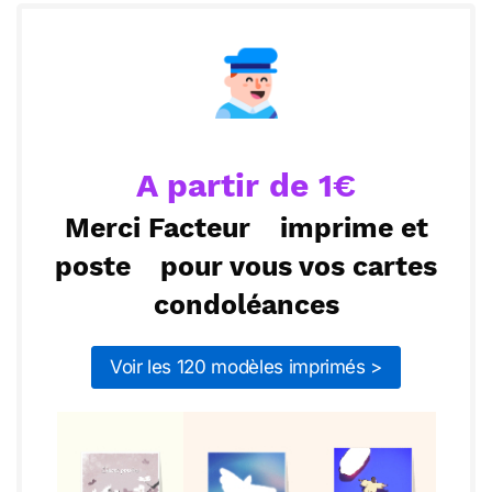
Prenez le temps de vivre votre chagrin. Nous
célébrerons la mémoire de [prénom] ensemble, en
ou :
Copier
Recevoir par mail
honorant sa vie et son héritage magnifique.
Envoyer
Envoyer via Whatsapp
A partir de 1€
Merci Facteur
imprime et
poste
pour vous vos cartes
condoléances
Voir les 120 modèles imprimés >