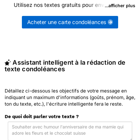
Utilisez nos textes gratuits pour envoyer des
...afficher plus
messages condoléances (ou d'autres messages de
la catégorie "
Cartes de condoléances
") ou
Acheter une carte condoléances
partagez ces modèles de textes sur vos réseaux
sociaux.
En quelques clics, récupérez le texte condoléances
qui vous convient, ou envoyez ce texte
personnalisé par La Poste avec Merci Facteur
Assistant intelligent à la rédaction de
(c'est rapide et pas cher). Merci Facteur vous
texte condoléances
propose 120 modèles imprimés de condoléances à
envoyer avec le texte de votre choix.
Détaillez ci-dessous les objectifs de votre message en
indiquant un maximum d'informations (goûts, prénom, âge,
ton du texte, etc.), l'écriture intelligente fera le reste.
De quoi doit parler votre texte ?