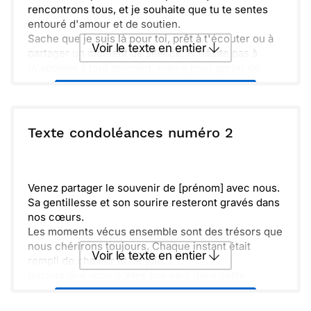
rencontrons tous, et je souhaite que tu te sentes
entouré d'amour et de soutien.
Sache que je suis là pour toi, prêt à t'écouter ou à
Voir le texte en entier
partager un moment de silence. N'hésite pas à
m'appeler à tout moment, même pour parler de
petites choses.
Envoyer ce texte par La Poste
Garde en mémoire les moments heureux passés
ensemble. Ils sont précieux et resteront à jamais
dans nos cœurs. Je t'envoie toute ma tendresse et
ou :
Texte condoléances numéro 2
Copier
Recevoir par mail
mon soutien en ce moment délicat.
Envoyer
Envoyer via Whatsapp
Venez partager le souvenir de [prénom] avec nous.
Sa gentillesse et son sourire resteront gravés dans
nos cœurs.
Les moments vécus ensemble sont des trésors que
nous chérirons toujours. Chaque instant était
Voir le texte en entier
rempli de chaleur et de joie.
Sachez que vous n'êtes pas seul dans cette
épreuve. Nous sommes là pour vous soutenir et
Envoyer ce texte par La Poste
vous accompagner à chaque étape.