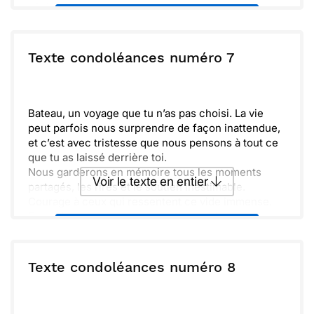
sérénité.
Envoyer ce texte par La Poste
N'hésite pas à me contacter si tu as besoin de
parler ou simplement d'une présence. Je suis à tes
côtés dans cette épreuve.
ou :
Texte condoléances numéro 7
Copier
Recevoir par mail
Prends soin de toi et sache que mes pensées
t'accompagnent chaque jour. La force que tu as en
Envoyer
Envoyer via Whatsapp
toi est incroyable.
Bateau, un voyage que tu n’as pas choisi. La vie
peut parfois nous surprendre de façon inattendue,
et c’est avec tristesse que nous pensons à tout ce
que tu as laissé derrière toi.
Nous garderons en mémoire tous les moments
Voir le texte en entier
partagés, les rires et le soutien inestimable.
Courage à ceux qui ressentent ce vide immense.
Ensemble, nous pouvons continuer à honorer ta
Envoyer ce texte par La Poste
mémoire.
Nourrissons nos cœurs de tendres souvenirs. Tu
resteras toujours présent dans nos pensées.
ou :
Texte condoléances numéro 8
Copier
Recevoir par mail
Envoyer
Envoyer via Whatsapp