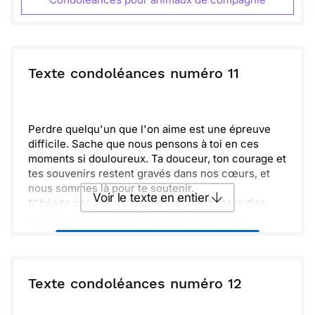
Texte condoléances numéro 11
Perdre quelqu'un que l'on aime est une épreuve
difficile. Sache que nous pensons à toi en ces
moments si douloureux. Ta douceur, ton courage et
tes souvenirs restent gravés dans nos cœurs, et
nous sommes là pour te soutenir.
Voir le texte en entier
N'hésite pas à nous appeler si tu as besoin d'en
parler ou simplement de donner un peu de
réconfort. Ensemble, nous traversons cette
Envoyer ce texte par La Poste
tempête, en honorant la mémoire de [nom de la
personne disparue]. Tu n'es pas seul, nous
sommes avec toi.
ou :
Texte condoléances numéro 12
Copier
Recevoir par mail
Envoyer
Envoyer via Whatsapp