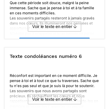
Que cette période soit douce, malgré la peine
immense. Sache que je pense à toi et à ta famille
en ces moments difficiles.
Les souvenirs partagés resteront à jamais gravés
dans nos cœurs. Ils illumineront nos pensées et
Voir le texte en entier
apporteront un peu de réconfort.
N’hésite pas à m’appeler si tu as besoin de parler
ou simplement de compagnie. Je suis là pour toi.
Envoyer ce texte par La Poste
Tous ensemble, nous surmonterons cette épreuve.
Prends soin de toi et n’oublie pas que tu n’es pas
seul.
ou :
Texte condoléances numéro 6
Copier
Recevoir par mail
Envoyer
Envoyer via Whatsapp
Réconfort est important en ce moment difficile. Je
pense à toi et à tout ce que tu traverses. Sache que
tu n'es pas seul et que je suis là pour te soutenir.
Les souvenirs que nous avons partagés sont
précieux. Ils réchauffent les cœurs et nous
Voir le texte en entier
rappellent les belles choses de la vie. Garde-les en
mémoire et laisse-les t'apporter un peu de