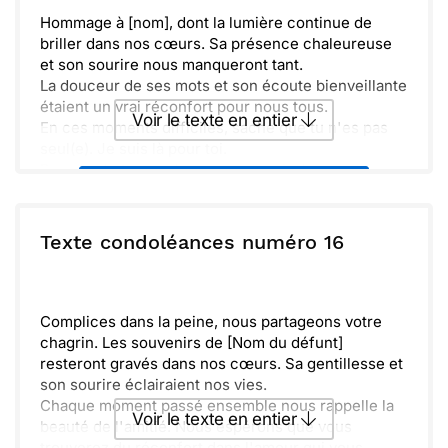
Hommage à [nom], dont la lumière continue de
briller dans nos cœurs. Sa présence chaleureuse
et son sourire nous manqueront tant.
La douceur de ses mots et son écoute bienveillante
étaient un vrai réconfort pour nous tous.
Voir le texte en entier
En ces moments difficiles, sache que tu n'es pas
seul(e). Je suis là pour toi.
Prenons le temps de nous souvenir des
Envoyer ce texte par La Poste
merveilleux instants partagés, ensemble, en
mémoire de [nom].
ou :
Texte condoléances numéro 16
Copier
Recevoir par mail
Envoyer
Envoyer via Whatsapp
Complices dans la peine, nous partageons votre
chagrin. Les souvenirs de [Nom du défunt]
resteront gravés dans nos cœurs. Sa gentillesse et
son sourire éclairaient nos vies.
Chaque moment passé ensemble nous rappelle la
Voir le texte en entier
beauté de l'amitié. Nous espérons que vous
trouverez du réconfort dans l'amour qui vous