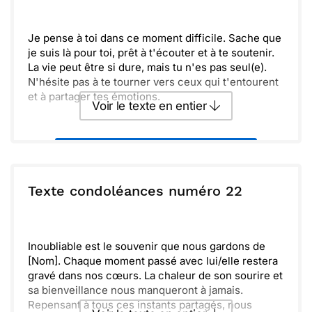
Envoyer
Envoyer via Whatsapp
Je pense à toi dans ce moment difficile. Sache que
je suis là pour toi, prêt à t'écouter et à te soutenir.
La vie peut être si dure, mais tu n'es pas seul(e).
N'hésite pas à te tourner vers ceux qui t'entourent
et à partager tes émotions.
Voir le texte en entier
Envoyer ce texte par La Poste
ou :
Texte condoléances numéro 22
Copier
Recevoir par mail
Envoyer
Envoyer via Whatsapp
Inoubliable est le souvenir que nous gardons de
[Nom]. Chaque moment passé avec lui/elle restera
gravé dans nos cœurs. La chaleur de son sourire et
sa bienveillance nous manqueront à jamais.
Repensant à tous ces instants partagés, nous