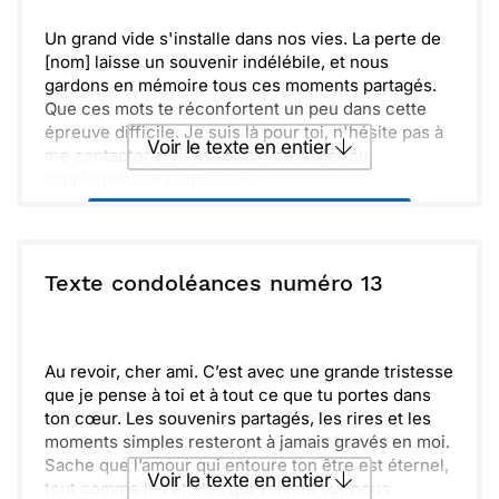
Un grand vide s'installe dans nos vies. La perte de
[nom] laisse un souvenir indélébile, et nous
gardons en mémoire tous ces moments partagés.
Que ces mots te réconfortent un peu dans cette
épreuve difficile. Je suis là pour toi, n'hésite pas à
Voir le texte en entier
me contacter si tu as besoin de parler ou
simplement de compagnie.
Envoyer ce texte par La Poste
ou :
Texte condoléances numéro 13
Copier
Recevoir par mail
Envoyer
Envoyer via Whatsapp
Au revoir, cher ami. C’est avec une grande tristesse
que je pense à toi et à tout ce que tu portes dans
ton cœur. Les souvenirs partagés, les rires et les
moments simples resteront à jamais gravés en moi.
Sache que l’amour qui entoure ton être est éternel,
Voir le texte en entier
tout comme les étoiles qui veillent sur nous.