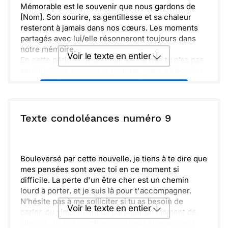
Mémorable est le souvenir que nous gardons de
[Nom]. Son sourire, sa gentillesse et sa chaleur
resteront à jamais dans nos cœurs. Les moments
partagés avec lui/elle résonneront toujours dans
notre mémoire.
Voir le texte en entier
En cette période de douleur, sache que tu n’es pas
seul(e). Nous sommes là pour toi, prêts à t'écouter
et à apporter un peu de réconfort. Ensemble, nous
Envoyer ce texte par La Poste
surmonterons cette épreuve difficile.
Je te souhaite tout le courage nécessaire pour
traverser cette perte. N'oublie pas que l'amour et
ou :
Texte condoléances numéro 9
Copier
Recevoir par mail
les souvenirs de [Nom] continueront d'illuminer
nos vies, même dans les moments sombres.
Envoyer
Envoyer via Whatsapp
Bouleversé par cette nouvelle, je tiens à te dire que
mes pensées sont avec toi en ce moment si
difficile. La perte d'un être cher est un chemin
lourd à porter, et je suis là pour t'accompagner.
N’hésite pas à me solliciter si tu as besoin de
Voir le texte en entier
parler, ou simplement de partager un moment de
silence. Je sais combien cela peut être apaisant