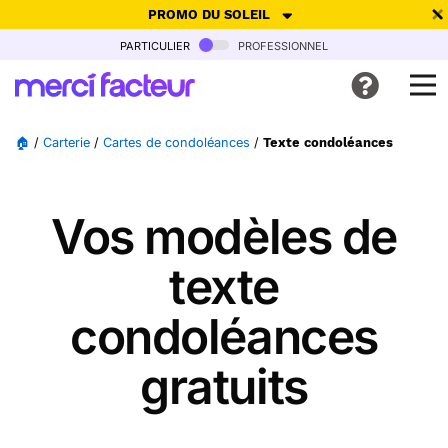
PROMO DU SOLEIL
particulier
professionnel
-30% de réduction avec le code
SUMMER26
pour envoyer des
cartes ensoleillées, jusqu'au 6 Août !
Envoyer des cartes
🏠
/
Carterie
/
Cartes de condoléances
/
Texte condoléances
Ne plus afficher
Vos modèles de
texte
condoléances
gratuits