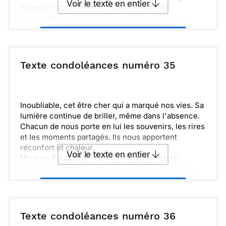
Voir le texte en entier
souvenir, chaque instant passé ensemble.
Tout semble différent sans toi. La vie prend une
nouvelle tournure, laissant un vide immense. Je
Envoyer ce texte par La Poste
suis là pour toi, pour te soutenir dans cette peine.
Sache que tu es entouré d'amour et d'amitié,
aujourd'hui et pour toujours.
ou :
Texte condoléances numéro 35
Copier
Recevoir par mail
Envoyer
Envoyer via Whatsapp
Inoubliable, cet être cher qui a marqué nos vies. Sa
lumière continue de briller, même dans l'absence.
Chacun de nous porte en lui les souvenirs, les rires
et les moments partagés. Ils nous apportent
réconfort et chaleur.
Voir le texte en entier
Nous ne l'oublierons jamais et garderons sa
mémoire vivante. Pensons à tous les instants qui
nous unissent.
Envoyer ce texte par La Poste
Repenser aux belles lettres et messages que nous
avons échangés nous réchauffe le cœur.
Soutenons-nous les uns les autres dans cette
ou :
Texte condoléances numéro 36
Copier
Recevoir par mail
épreuve.