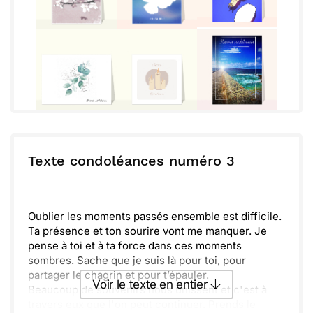
Texte condoléances numéro 3
Oublier les moments passés ensemble est difficile.
Ta présence et ton sourire vont me manquer. Je
pense à toi et à ta force dans ces moments
sombres. Sache que je suis là pour toi, pour
partager le chagrin et pour t’épauler.
Voir le texte en entier
Beaucoup de souvenirs nous unissent et c'est à
travers eux que l'on peut continuer. Prends le