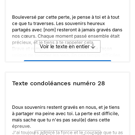
Envoyer
Envoyer via Whatsapp
Bouleversé par cette perte, je pense à toi et à tout
ce que tu traverses. Les souvenirs heureux
partagés avec [nom] resteront à jamais gravés dans
nos cœurs. Chaque moment passé ensemble était
précieux, et je tiens à te rappeler cela.
Voir le texte en entier
Brave et rempli d'amour, [nom] avait une façon
unique de toucher les vies. En ces temps difficiles,
sache que tu n'es pas seul(e) et que je suis là pour
Envoyer ce texte par La Poste
te soutenir. Je crois que [nom] aurait voulu que
nous gardions la tête haute.
Bientôt, nous pourrons célébrer sa vie ensemble.
ou :
Texte condoléances numéro 28
Copier
Recevoir par mail
Prends le temps dont tu as besoin pour faire le
deuil. N'hésite pas à m'appeler pour parler ou
Envoyer
Envoyer via Whatsapp
simplement pour ne rien dire. Je suis là pour toi.
Doux souvenirs restent gravés en nous, et je tiens
à partager ma peine avec toi. La perte est difficile,
mais sache que tu n'es pas seul(e) dans cette
épreuve.
J'ai toujours admiré la force et le courage que tu as