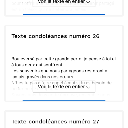
Voir le texte en entier
pour t’offrir mon soutien. Chaque souvenir partagé
est un trésor qui ne s’éteindra jamais.
Ouvre ton cœur aux souvenirs et à l’amour qui
Envoyer ce texte par La Poste
entoure cette perte. Ensemble, nous formons une
lumière pour traverser cette période.
ou :
Texte condoléances numéro 26
Copier
Recevoir par mail
Envoyer
Envoyer via Whatsapp
Bouleversé par cette grande perte, je pense à toi et
à tous ceux qui souffrent.
Les souvenirs que nous partageons resteront à
jamais gravés dans nos cœurs.
N'hésite pas à faire appel à moi si tu as besoin de
Voir le texte en entier
parler ou de compagnie.
Soyons unis dans cette épreuve, ensemble nous
trouverons la force de continuer.
Envoyer ce texte par La Poste
ou :
Texte condoléances numéro 27
Copier
Recevoir par mail