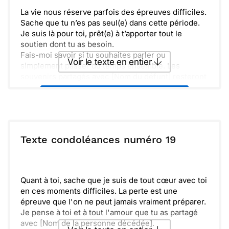
La vie nous réserve parfois des épreuves difficiles.
Sache que tu n’es pas seul(e) dans cette période.
Je suis là pour toi, prêt(e) à t’apporter tout le
soutien dont tu as besoin.
Fais-moi savoir si tu souhaites parler ou
Voir le texte en entier
simplement passer du temps ensemble. Les
souvenirs partagés avec [Nom du défunt] resteront
à jamais gravés dans nos cœurs.
Envoyer ce texte par La Poste
Ensemble, nous pourrons nous rappeler des
moments précieux et célébrer la vie. Prends soin
de toi et n’hésite pas à m’appeler.
ou :
Copier
Recevoir par mail
Texte condoléances numéro 19
Envoyer
Envoyer via Whatsapp
Quant à toi, sache que je suis de tout cœur avec toi
en ces moments difficiles. La perte est une
épreuve que l'on ne peut jamais vraiment préparer.
Je pense à toi et à tout l'amour que tu as partagé
avec [Nom de la personne décédée].