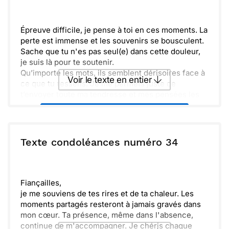
Envoyer
Envoyer via Whatsapp
Épreuve difficile, je pense à toi en ces moments. La
perte est immense et les souvenirs se bousculent.
Sache que tu n'es pas seul(e) dans cette douleur,
je suis là pour te soutenir.
Qu’importe les mots, ils semblent dérisoires face à
Voir le texte en entier
ce que tu ressens. Je me permets juste de
t’envoyer toute ma tendresse et mes pensées les
plus chaleureuses. Prends le temps de t'apaiser,
Envoyer ce texte par La Poste
chaque jour comptera.
Unis par le cœur, nous garderons en mémoire
[Nom du défunt]. Que les instants partagés te
ou :
Texte condoléances numéro 34
Copier
Recevoir par mail
réchauffent et que l'amour t'entoure aujourd'hui et
toujours.
Envoyer
Envoyer via Whatsapp
Fiançailles,
je me souviens de tes rires et de ta chaleur. Les
moments partagés resteront à jamais gravés dans
mon cœur. Ta présence, même dans l'absence,
continue de m'accompagner. Je chéris chaque