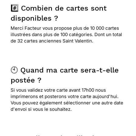
la photo et tout ce qui s'en dégage. je l'ai choisie
#️⃣ Combien de cartes sont
comme message d'amour.
disponibles ?
Merci Facteur vous propose plus de 10 000 cartes
⭐⭐⭐⭐
Le 14/02/2014 : C est bien et très
illustrées dans plus de 100 catégories. Dont un total
pratique de faire cela car cela nous evite de se
de 32 cartes anciennes Saint Valentin.
deplacer en bureau de poste merci f
⭐⭐⭐⭐⭐ Le 11/02/2014 : Superbe.....!!
🕙 Quand ma carte sera-t-elle
postée ?
Si vous validez votre carte avant 17h00 nous
⭐⭐⭐⭐⭐ Le 27/01/2013 : Pour les mots qui veulent
imprimerons et posterons votre carte aujourd'hui.
dirent mes sentiments.
Vous pouvez également sélectionner une autre date
d'envoi si vous le souhaitez.
⭐⭐⭐⭐
Le 08/02/2012 : Carte ancienne saint
valentin très poétique, et sensuelle à la fois, peut
etre envoyé sans tomber dans la désuétude, ni la