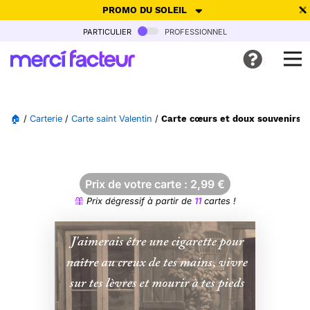
PROMO DU SOLEIL
particulier
professionnel
-30% de réduction avec le code
SUMMER26
pour envoyer des
cartes ensoleillées, jusqu'au 6 Août !
Envoyer des cartes
🏠
/
Carterie
/
Carte saint Valentin
/
Carte cœurs et doux souvenirs d
Ne plus afficher
Prix de votre carte :
2,99
€
Prix dégressif à partir de
11
cartes !