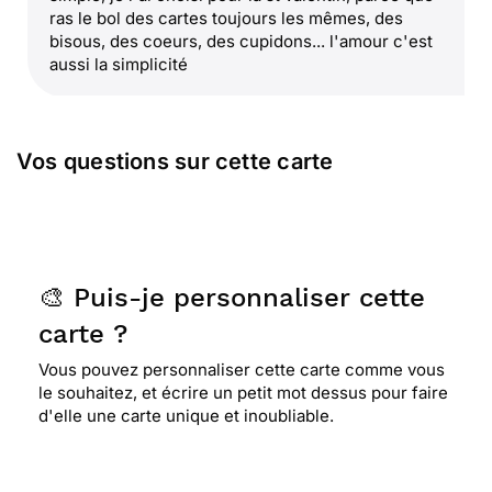
ras le bol des cartes toujours les mêmes, des
bisous, des coeurs, des cupidons... l'amour c'est
aussi la simplicité
⭐⭐⭐⭐⭐ Le 31/08/2016 : Elle est trop mignonne et
Vos questions sur cette carte
réaliste merci
⭐⭐⭐⭐⭐ Le 11/02/2016 : Je l ai choisie car elle
resume très bien mes sentiment sur l amour. elle
est mignonne et presente bien avec des enfants.
🎨 Puis-je personnaliser cette
de plus, elle m a.bien fait rire
carte ?
Vous pouvez personnaliser cette carte comme vous
⭐⭐⭐⭐
Le 13/11/2014 : Bien belle photo ancienne
le souhaitez, et écrire un petit mot dessus pour faire
et texte sympa
d'elle une carte unique et inoubliable.
⭐⭐⭐⭐⭐ Le 23/08/2014 : J'ai craqué pour le texte,