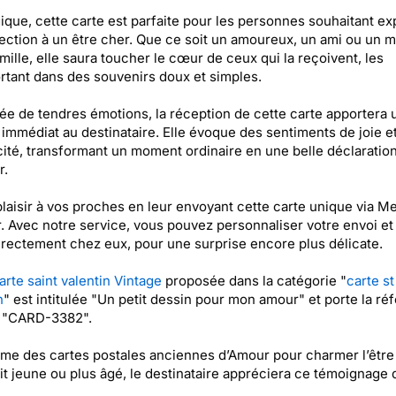
ique, cette carte est parfaite pour les personnes souhaitant ex
fection à un être cher. Que ce soit un amoureux, un ami ou un
amille, elle saura toucher le cœur de ceux qui la reçoivent, les
rtant dans des souvenirs doux et simples.
e de tendres émotions, la réception de cette carte apportera 
 immédiat au destinataire. Elle évoque des sentiments de joie e
ité, transformant un moment ordinaire en une belle déclaratio
r.
plaisir à vos proches en leur envoyant cette carte unique via Me
. Avec notre service, vous pouvez personnaliser votre envoi et 
directement chez eux, pour une surprise encore plus délicate.
arte saint valentin Vintage
proposée dans la catégorie "
carte st
n
" est intitulée "Un petit dessin pour mon amour" et porte la ré
t "CARD-3382".
me des cartes postales anciennes d’Amour pour charmer l’être
oit jeune ou plus âgé, le destinataire appréciera ce témoignage 