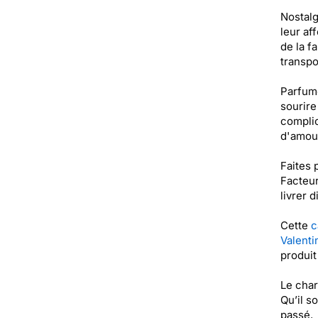
Nostalg
leur af
de la f
transpo
Parfumé
sourire
complic
d'amou
Faites 
Facteur
livrer 
Cette
c
Valenti
produi
Le char
Qu’il s
passé.