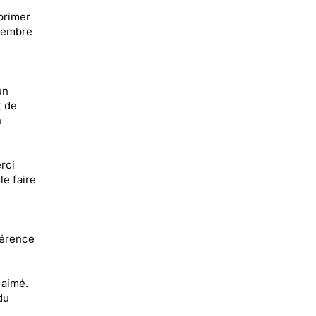
primer
 membre
un
t de
n
rci
le faire
férence
 aimé.
du