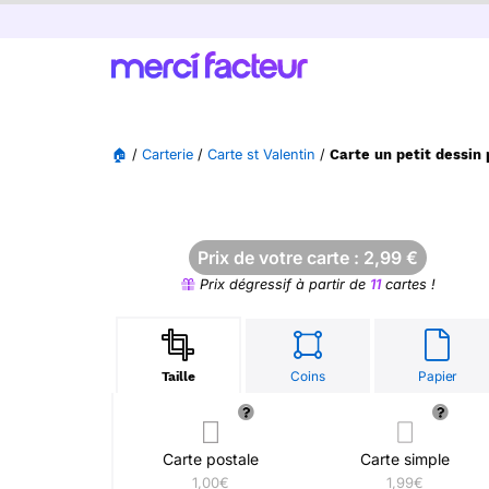
🏠
/
Carterie
/
Carte st Valentin
/
Carte un petit dessi
Prix de votre carte :
2,99
€
Prix dégressif à partir de
11
cartes !
Coins
Papier
Taille
Carte postale
Carte simple
1,00€
1,99€