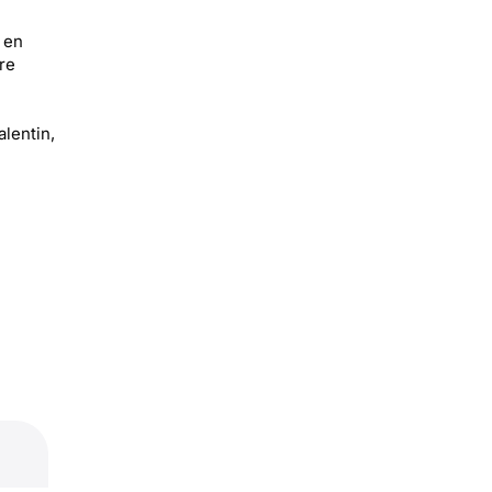
 en
re
alentin,