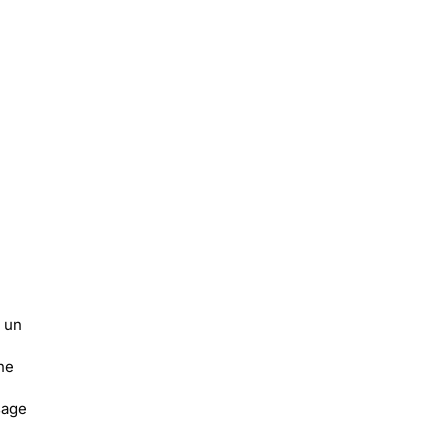
 un
ne
sage