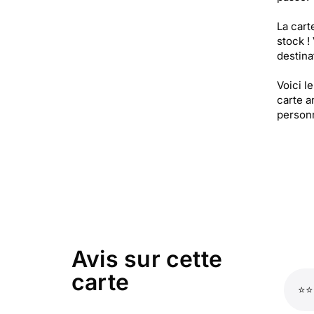
La cart
stock !
destinat
Voici l
carte a
person
Avis sur cette
carte
⭐⭐⭐